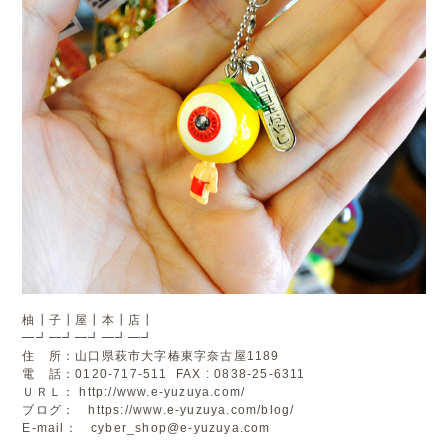
柚┃子┃屋┃本┃店┃
━┛━┛━┛━┛━┛
住 所：山口県萩市大字椿東字奈古屋1189
電 話：0120-717-511 FAX : 0838-25-6311
ＵＲＬ：
http://www.e-yuzuya.com/
ブログ：
https://www.e-yuzuya.com/blog/
E-mail：
cyber_shop@e-yuzuya.com