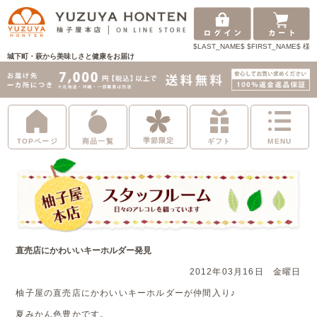
$LAST_NAME$ $FIRST_NAME$ 様
城下町・萩から美味しさと健康をお届け
季節限定
TOPページ
商品一覧
ギフト
MENU
直売店にかわいいキーホルダー発見
2012年03月16日 金曜日
柚子屋の直売店にかわいいキーホルダーが仲間入り♪
夏みかん色豊かです。