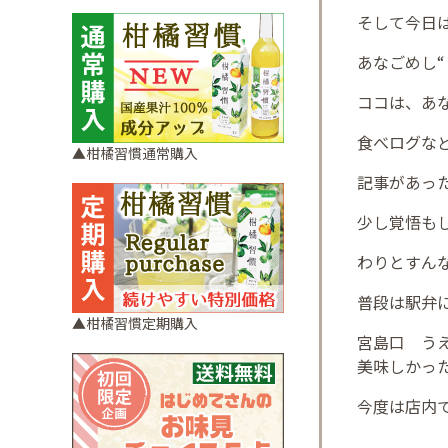
そして今日
あなごめし
ココは、あ
食べログな
▲柑橘習慣通常購入
記事があっ
少し覚悟も
わりとすん
普段は駅弁
▲柑橘習慣定期購入
宮島口 うえ
美味しかっ
今度は店内