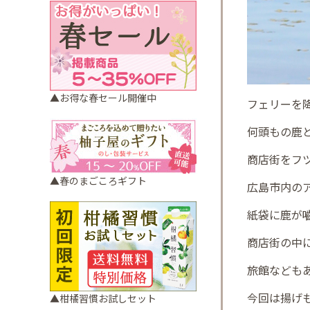
▲お得な春セール開催中
フェリーを
何頭もの鹿
商店街をフ
▲春のまごころギフト
広島市内の
紙袋に鹿が
商店街の中
旅館なども
今回は揚げ
▲柑橘習慣お試しセット