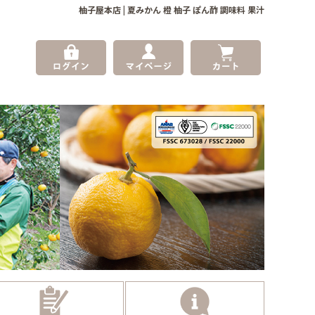
柚子屋本店 | 夏みかん 橙 柚子 ぽん酢 調味料 果汁