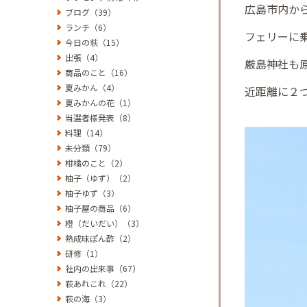
広島市内か
ブログ（39）
ランチ（6）
フェリーに
今日の萩（15）
出張（4）
厳島神社も
商品のこと（16）
夏みかん（4）
近距離に２
夏みかんの花（1）
当選者様発表（8）
料理（14）
未分類（79）
柑橘のこと（2）
柚子（ゆず）（2）
柚子ゆず（3）
柚子屋の商品（6）
橙（だいだい）（3）
熟成味ぽん酢（2）
研修（1）
社内の出来事（67）
萩あれこれ（22）
萩の海（3）