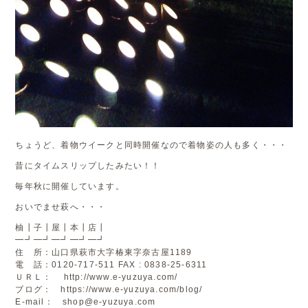
ちょうど、着物ウイークと同時開催なので着物姿の人も多く・・・
昔にタイムスリップしたみたい！！
毎年秋に開催しています。
おいでませ萩へ・・・
柚┃子┃屋┃本┃店┃
━┛━┛━┛━┛━┛
住 所：山口県萩市大字椿東字奈古屋1189
電 話：0120-717-511 FAX : 0838-25-6311
ＵＲＬ：
http://www.e-yuzuya.com/
ブログ：
https://www.e-yuzuya.com/blog/
E-mail：
shop@e-yuzuya.com