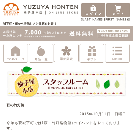
$LAST_NAME$ $FIRST_NAME$ 様
城下町・萩から美味しさと健康をお届け
季節限定
TOPページ
商品一覧
ギフト
MENU
萩の竹灯路
2015年10月11日 日曜日
今年も萩城下町では｢萩・竹灯路物語｣のイベントをやっておりま
す。