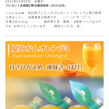
2011年03月03日 木曜日
プレゼント企画第2弾/当選者発表（2/13-2/28）
こんにちは★ 先日終了したこのプレゼント（プレミアム果汁飲料
３本セット）、当選者様の発表です。 ｡+.ﾟヽ(*´∀｀)ﾉﾟ.+｡
当選されたのは・・・・ 福井県Ｅ市 蒲様 ●発表ページはコチ
ラ● おめでとうございます。 残念だった方、先…