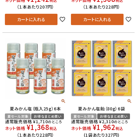
税込
税込
（１本あたり207円）
（１本あたり228円）
カートに入れる
カートに入れる
夏みかん塩（瓶入25g）6本
夏みかん塩飴（80g）6袋
夏セール対象
お得なまとめ買い
夏セール対象
お得なまとめ買い
通常販売価格
¥
1,710
通常販売価格
¥
2,310
のところ
のところ
¥
1,368
¥
1,962
ネット価格
ネット価格
税込
税込
（１本あたり228円）
(1袋あたり327円)