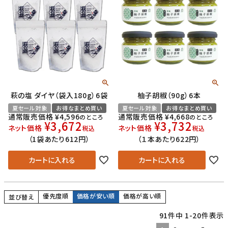
萩の塩 ダイヤ（袋入180g）6袋
柚子胡椒（90g）6本
夏セール対象
お得なまとめ買い
夏セール対象
お得なまとめ買い
通常販売価格
¥
4,596
通常販売価格
¥
4,668
のところ
のところ
¥
3,672
¥
3,732
ネット価格
ネット価格
税込
税込
（1袋あたり612円）
（１本あたり622円）
カートに入れる
カートに入れる
優先度順
価格が安い順
価格が高い順
並び替え
91
件中
1
-
20
件表示