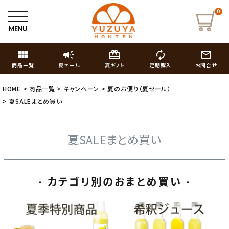
0
view_module
campaign
card_giftcard
autorenew
mail_outline
商品一覧
夏セール
夏ギフト
定期購入
お問合せ
HOME
商品一覧
キャンペーン
夏のお便り（夏セール）
夏SALEまとめ買い
夏SALEまとめ買い
- カテゴリ別のおまとめ買い -