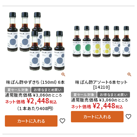
味ぽん酢ゆずきち（150ml）6本
味ぽん酢アソート6本セット
[14210]
夏セール対象
お得なまとめ買い
通常販売価格
¥
3,060
夏セール対象
お得なまとめ買い
のところ
¥
2,448
通常販売価格
¥
3,060
のところ
ネット価格
税込
¥
2,448
ネット価格
税込
（１本あたり408円）
カートに入れる
カートに入れる