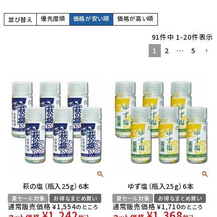
優先度順
価格が安い順
価格が高い順
並び替え
91
件中
1
-
20
件表示
1
2
…
5
萩の塩（瓶入25g）6本
ゆず塩（瓶入25g）6本
夏セール対象
お得なまとめ買い
夏セール対象
お得なまとめ買い
通常販売価格
¥
1,554
通常販売価格
¥
1,710
のところ
のところ
¥
1,242
¥
1,368
ネット価格
ネット価格