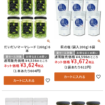
だいだいマーマレード（160g）6
萩の塩（袋入200g）6袋
本
夏セール対象
お得なまとめ買い
通常販売価格
¥
4,596
夏セール対象
お得なまとめ買い
のところ
¥
3,672
通常販売価格
¥
4,536
のところ
ネット価格
税込
¥
3,624
ネット価格
税込
（1袋あたり612円）
（１本あたり604円）
カートに入れる
カートに入れる