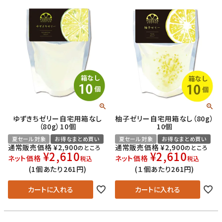
ゆずきちゼリー自宅用箱なし
柚子ゼリー自宅用箱なし（80g）
（80g）10個
10個
夏セール対象
お得なまとめ買い
夏セール対象
お得なまとめ買い
通常販売価格
¥
2,900
通常販売価格
¥
2,900
のところ
のところ
¥
2,610
¥
2,610
ネット価格
ネット価格
税込
税込
(1個あたり261円)
(１個あたり261円)
カートに入れる
カートに入れる