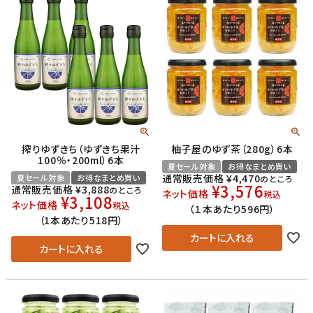
搾りゆずきち（ゆずきち果汁
柚子屋のゆず茶（280g）6本
100％・200ml）6本
夏セール対象
お得なまとめ買い
通常販売価格
¥
4,470
夏セール対象
お得なまとめ買い
のところ
¥
3,576
通常販売価格
¥
3,888
のところ
ネット価格
税込
¥
3,108
ネット価格
税込
（１本あたり596円）
（1本あたり518円）
カートに入れる
カートに入れる