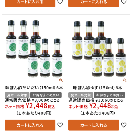
カートに入れる
カートに入れる
味ぽん酢だいだい（150ml）6本
味ぽん酢ゆず（150ml）6本
夏セール対象
お得なまとめ買い
夏セール対象
お得なまとめ買い
通常販売価格
¥
3,060
通常販売価格
¥
3,060
のところ
のところ
¥
2,448
¥
2,448
ネット価格
ネット価格
税込
税込
（１本あたり408円）
（１本あたり408円）
カートに入れる
カートに入れる