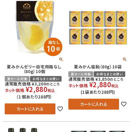
夏みかんゼリー自宅用箱なし
夏みかん塩飴（80g）10袋
（80g）10個
夏セール対象
お得なまとめ買い
通常販売価格
¥
3,850
夏セール対象
お得なまとめ買い
のところ
¥
2,880
通常販売価格
¥
3,200
のところ
ネット価格
税込
¥
2,880
ネット価格
税込
(1袋あたり288円)
（１個あたり288円）
カートに入れる
カートに入れる