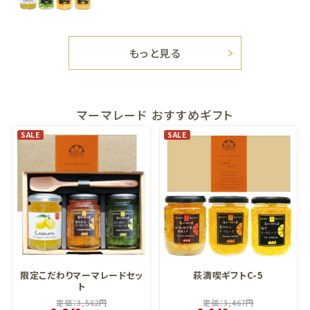
もっと見る
マーマレード おすすめギフト
SALE
SALE
限定こだわりマーマレードセッ
萩満喫ギフトC-5
ト
定価：
3,562
円
定価：
3,467
円