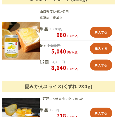
山口県産レモン使用
真夏のご褒美♪
単品
1,200
円
購入する
960
円(税込)
6個
7,200
円
購入する
5,040
円(税込)
12個
14,400
円
購入する
8,640
円(税込)
夏みかんスライス(くずれ 280g)
ご好評につき完売いたしました
単品
756
円
購入する
718
円(税込)