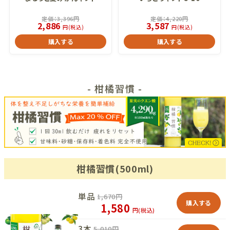
定価：
3,396
円
定価：
4,220
円
2,886
3,587
円(税込)
円(税込)
購入する
購入する
- 柑橘習慣 -
柑橘習慣(500ml)
単品
1,670
円
購入する
1,580
円(税込)
3本
5,010
円