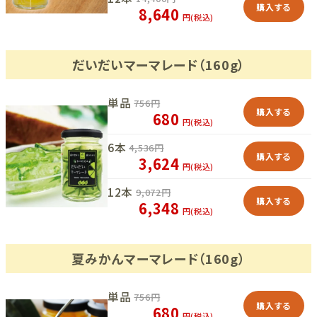
購入する
8,640
円(税込)
だいだいマーマレード（160g）
単品
756
円
購入する
680
円(税込)
6本
4,536
円
購入する
3,624
円(税込)
12本
9,072
円
購入する
6,348
円(税込)
夏みかんマーマレード（160g）
単品
756
円
購入する
680
円(税込)