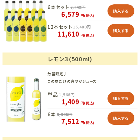
6本セット
7,740
円
購入する
6,579
円(税込)
12本セット
15,480
円
購入する
11,610
円(税込)
レモン３(500ml)
数量限定♪
この夏だけの爽やかジュース
単品
1,566
円
購入する
1,409
円(税込)
6本
9,396
円
購入する
7,512
円(税込)