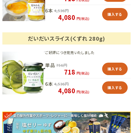
6本
4,536
円
購入する
4,080
円(税込)
だいだいスライス(くずれ 280g)
ご好評につき完売いたしました
単品
756
円
購入する
718
円(税込)
6本
4,536
円
購入する
4,080
円(税込)