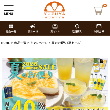
0
view_module
campaign
card_giftcard
autorenew
mail_outline
商品一覧
夏セール
夏ギフト
定期購入
お問合せ
HOME
商品一覧
キャンペーン
夏のお便り（夏セール）