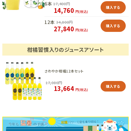
6本
17,400
円
購入する
14,760
円(税込)
12本
34,800
円
購入する
27,840
円(税込)
柑橘習慣入りのジュースアソート
さわやか柑橘12本セット
17,080
円
購入する
13,664
円(税込)