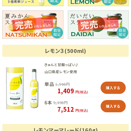
レモン３(500ml)
きゅんと甘酸っぱい♪
山口県産レモン使用
単品
1,566
円
購入する
1,409
円(税込)
6本
9,396
円
購入する
7,512
円(税込)
レモンマーマレード(160g)