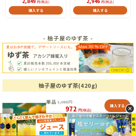
2,849
2,946
円(税込)
円(税込)
購入する
購入する
- 柚子屋のゆず茶 -
柚子屋のゆず茶(420g)
単品
1,080
円
購入する
972
×
円(税込)
6本
6,480
円
購入する
5,184
円(税込)