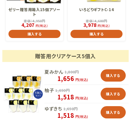
ゼリー贈答用箱入15個アソー
いろどりギフトC-14
ト
定価：
4,950
円
定価：
4,680
円
4,207
3,978
円(税込)
円(税込)
購入する
購入する
贈答用クリアケース5個入
夏みかん
1,800
円
購入する
1,656
円(税込)
柚子
1,650
円
購入する
1,518
円(税込)
ゆずきち
1,650
円
購入する
1,518
円(税込)