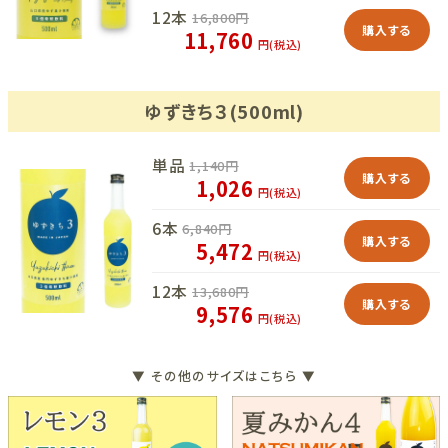
12本
16,800
円
購入する
11,760
円(税込)
ゆずきち３(500ml)
単品
1,140
円
購入する
1,026
円(税込)
6本
6,840
円
購入する
5,472
円(税込)
12本
13,680
円
購入する
9,576
円(税込)
▼ その他のサイズはこちら ▼