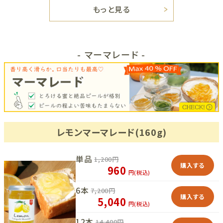
もっと見る
- マーマレード -
レモンマーマレード(160g)
単品
1,200
円
購入する
960
円(税込)
6本
7,200
円
購入する
5,040
円(税込)
12本
14,400
円