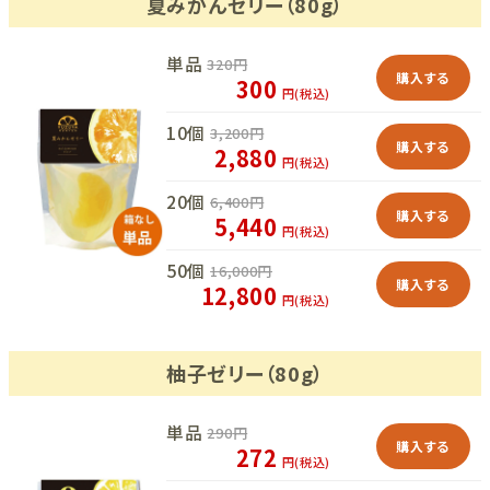
夏みかんゼリー（80g）
単品
320
円
購入する
300
円(税込)
10個
3,200
円
購入する
2,880
円(税込)
20個
6,400
円
購入する
5,440
円(税込)
50個
16,000
円
購入する
12,800
円(税込)
柚子ゼリー（80g）
単品
290
円
購入する
272
円(税込)