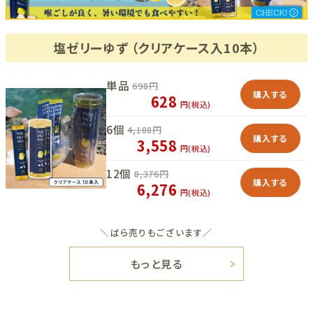
塩ゼリーゆず （クリアケース入10本）
単品
698
円
購入する
628
円(税込)
6個
4,188
円
購入する
3,558
円(税込)
12個
8,376
円
購入する
6,276
円(税込)
＼ばら売りもございます／
もっと見る