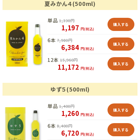
夏みかん４(500ml)
単品
1,330
円
購入する
1,197
円(税込)
6本
7,980
円
購入する
6,384
円(税込)
12本
15,960
円
購入する
11,172
円(税込)
ゆず５(500ml)
単品
1,400
円
購入する
1,260
円(税込)
6本
8,400
円
購入する
6,720
円(税込)