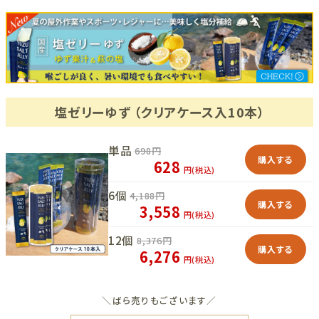
塩ゼリーゆず （クリアケース入10本）
単品
698
円
購入する
628
円(税込)
6個
4,188
円
購入する
3,558
円(税込)
12個
8,376
円
購入する
6,276
円(税込)
＼ばら売りもございます／