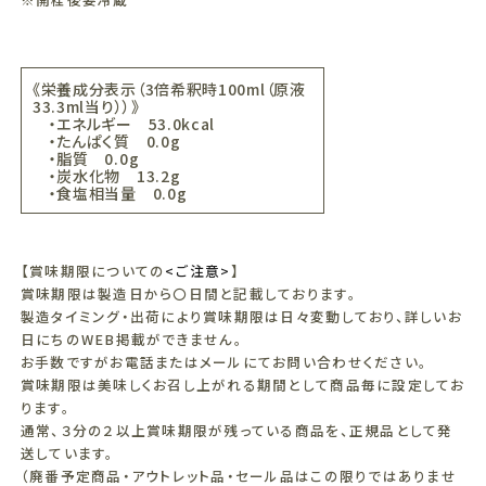
《栄養成分表示（3倍希釈時100ml（原液
33.3ml当り））》
・エネルギー 53.0kcal
・たんぱく質 0.0g
・脂質 0.0g
・炭水化物 13.2g
・食塩相当量 0.0g
【賞味期限についての
<ご注意>
】
賞味期限は製造日から〇日間と記載しております。
製造タイミング・出荷により賞味期限は日々変動しており、詳しいお
日にちのWEB掲載ができません。
お手数ですがお電話またはメールにてお問い合わせください。
賞味期限は美味しくお召し上がれる期間として商品毎に設定してお
ります。
通常、３分の２以上賞味期限が残っている商品を、正規品として発
送しています。
（廃番予定商品・アウトレット品・セール品はこの限りではありませ