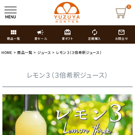
0
view_module
campaign
card_giftcard
autorenew
mail_outline
商品一覧
夏セール
夏ギフト
定期購入
お問合せ
HOME
商品一覧
ジュース
レモン３（３倍希釈ジュース）
レモン３（３倍希釈ジュース）