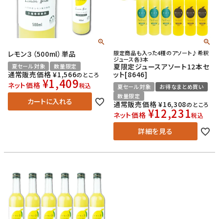
レモン３（500ml）単品
限定商品も入った4種のアソート♪希釈
ジュース各3本
夏限定ジュースアソート12本セ
夏セール対象
数量限定
通常販売価格
¥
1,566
ット[8646]
のところ
¥
1,409
ネット価格
税込
夏セール対象
お得なまとめ買い
数量限定
カートに入れる
通常販売価格
¥
16,308
のところ
¥
12,231
ネット価格
税込
詳細を見る