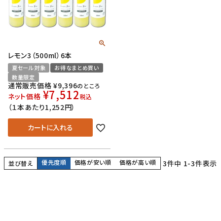
レモン3（500ml）6本
夏セール対象
お得なまとめ買い
数量限定
通常販売価格
¥
9,396
のところ
¥
7,512
ネット価格
税込
（１本あたり1,252円）
カートに入れる
優先度順
価格が安い順
価格が高い順
3
件中
1
-
3
件表示
並び替え