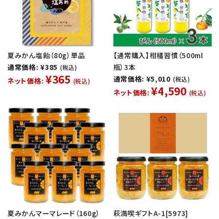
夏みかん塩飴（80g）単品
【通常購入】柑橘習慣（500ml
通常価格: ¥385
瓶）3本
(税込)
¥365
通常価格: ¥5,010
(税込)
ネット価格:
(税込)
¥4,590
ネット価格:
(税込)
夏みかんマーマレード（160g）
萩満喫ギフトA-1[5973]