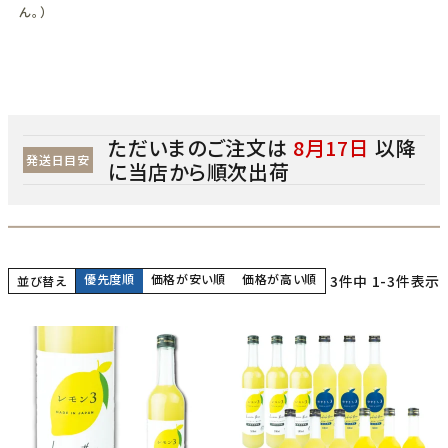
ん。）
ただいまのご注文は
8月17日
以降
発送日目安
に当店から順次出荷
優先度順
価格が安い順
価格が高い順
3
件中
1
-
3
件表示
並び替え