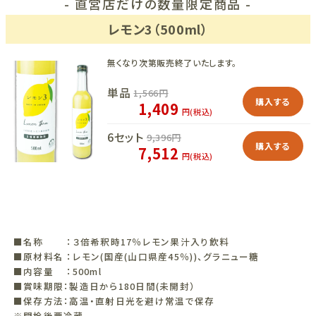
- 直営店だけの数量限定商品 -
レモン3（500ml）
無くなり次第販売終了いたします。
単品
1,566
円
購入する
1,409
円(税込)
6セット
9,396
円
購入する
7,512
円(税込)
■名称 ：３倍希釈時17％レモン果汁入り飲料
■原材料名 ：レモン(国産(山口県産45％))、グラニュー糖
■内容量 ：500ml
■賞味期限：製造日から180日間(未開封）
■保存方法：高温・直射日光を避け常温で保存
※開栓後要冷蔵