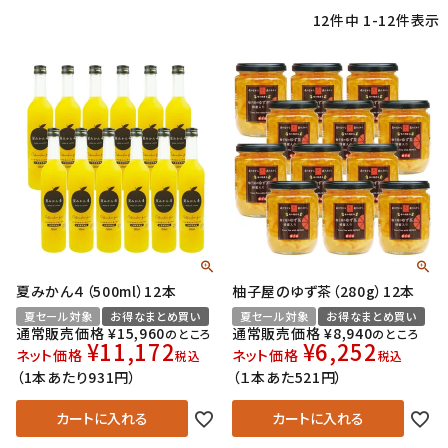
12
件中
1
-
12
件表示
夏みかん４（500ml）12本
柚子屋のゆず茶（280g）12本
夏セール対象
お得なまとめ買い
夏セール対象
お得なまとめ買い
通常販売価格
¥
15,960
通常販売価格
¥
8,940
のところ
のところ
¥
11,172
¥
6,252
ネット価格
ネット価格
税込
税込
（1本あたり931円）
（１本あた521円）
カートに入れる
カートに入れる