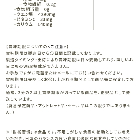
―食物繊維 0.2g
・食塩相当量 0g
・クエン酸 4290mg
・ビタミンC 33mg
・カリウム 140mg
【賞味期限についての
<ご注意>
】
賞味期限は製造日から〇日間と記載しております。
製造タイミング・出荷により賞味期限は日々変動しており、詳しいお
日にちのWEB掲載ができません。
お手数ですがお電話またはメールにてお問い合わせください。
賞味期限は美味しくお召し上がれる期間として商品毎に設定してお
ります。
通常、３分の２以上賞味期限が残っている商品を、正規品として発
送しています。
（廃番予定商品・アウトレット品・セール品はこの限りではありませ
ん。）
※「柑橘習慣」は食品です。不足しがちな食品の補助としてお考え
いただき、日頃のバランスの良い食事と適度な運動をしていただく