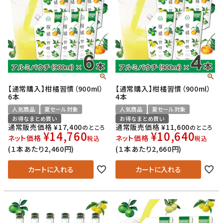
【通常購入】柑橘習慣（900ml）
【通常購入】柑橘習慣（900ml）
6本
4本
人気商品
夏セール対象
人気商品
夏セール対象
お得なまとめ買い
お得なまとめ買い
通常販売価格
¥
17,400
通常販売価格
¥
11,600
のところ
のところ
¥
14,760
¥
10,640
ネット価格
ネット価格
税込
税込
(１本あたり2,460円)
(１本あたり2,660円)
カートに入れる
カートに入れる