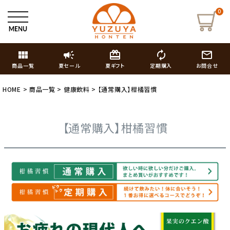
0
view_module
campaign
card_giftcard
autorenew
mail_outline
商品一覧
夏セール
夏ギフト
定期購入
お問合せ
HOME
商品一覧
健康飲料
【通常購入】柑橘習慣
【通常購入】柑橘習慣