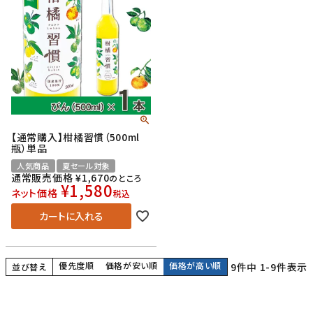
【通常購入】柑橘習慣（500ml
瓶）単品
人気商品
夏セール対象
通常販売価格
¥
1,670
のところ
¥
1,580
ネット価格
税込
カートに入れる
優先度順
価格が安い順
価格が高い順
9
件中
1
-
9
件表示
並び替え