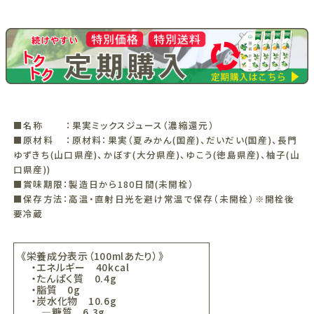
■名称 ：果実ミックスジュース（濃縮還元）
■原材料 ：原材料：果実（夏みかん(国産)、だいだい(国産)、長門
ゆずきち(山口県産)、かぼす(大分県産)、ゆこう(徳島県産)、柚子(山
口県産))
■賞味期限：製造日から180日間(未開栓）
■保存方法：高温・直射日光を避け常温で保存（未開栓）※開栓後
要冷蔵
《栄養成分表示（100mlあたり）》
・エネルギー 40kcal
・たんぱく質 0.4g
・脂質 0g
・炭水化物 10.6g
―糖質 6.3g