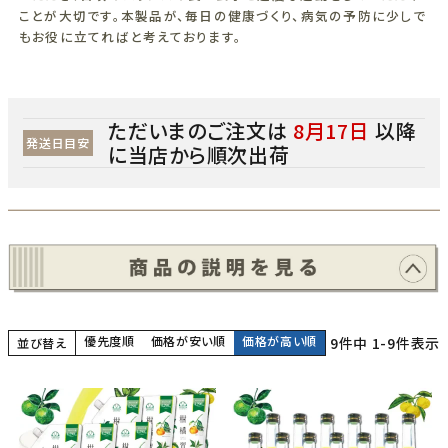
ことが大切です。本製品が、毎日の健康づくり、病気の予防に少しで
もお役に立てればと考えております。
ただいまのご注文は
8月17日
以降
発送日目安
に当店から順次出荷
優先度順
価格が安い順
価格が高い順
9
件中
1
-
9
件表示
並び替え