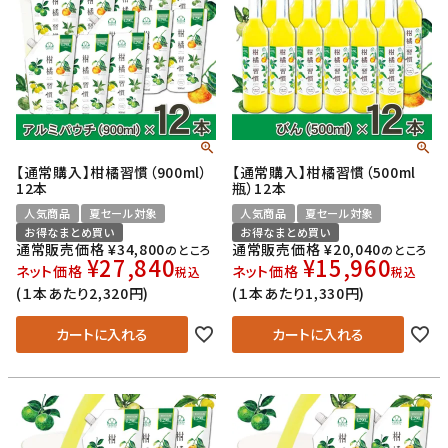
【通常購入】柑橘習慣（900ml）
【通常購入】柑橘習慣（500ml
12本
瓶）12本
人気商品
夏セール対象
人気商品
夏セール対象
お得なまとめ買い
お得なまとめ買い
通常販売価格
¥
34,800
通常販売価格
¥
20,040
のところ
のところ
¥
27,840
¥
15,960
ネット価格
ネット価格
税込
税込
(１本あたり2,320円)
(１本あたり1,330円)
カートに入れる
カートに入れる