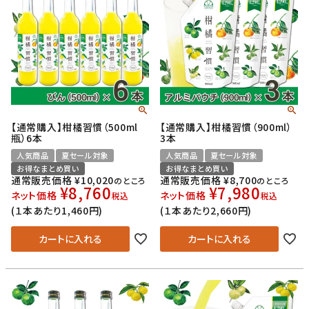
【通常購入】柑橘習慣（500ml
【通常購入】柑橘習慣（900ml）
瓶）6本
3本
人気商品
夏セール対象
人気商品
夏セール対象
お得なまとめ買い
お得なまとめ買い
通常販売価格
¥
10,020
通常販売価格
¥
8,700
のところ
のところ
¥
8,760
¥
7,980
ネット価格
ネット価格
税込
税込
(１本あたり1,460円)
(１本あたり2,660円)
カートに入れる
カートに入れる