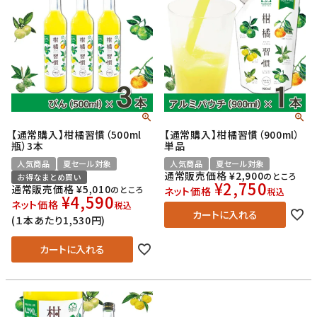
【通常購入】柑橘習慣（500ml
【通常購入】柑橘習慣（900ml）
瓶）3本
単品
人気商品
夏セール対象
人気商品
夏セール対象
通常販売価格
¥
2,900
のところ
お得なまとめ買い
¥
2,750
通常販売価格
¥
5,010
のところ
ネット価格
税込
¥
4,590
ネット価格
税込
カートに入れる
(１本あたり1,530円)
カートに入れる