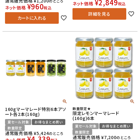
¥
2,849
通常販売価格
¥
1,200
のところ
ネット価格
税込
¥
960
ネット価格
税込
詳細を見る
カートに入れる
160gマーマレード特別6本アソ
数量限定★
限定レモンマーマレード
ート各2本(160g)
(160g)6本
夏セール対象
お得なまとめ買い
夏セール対象
お得なまとめ買い
数量限定
数量限定
通常販売価格
¥
5,424
のところ
¥
4,339
通常販売価格
¥
7,200
のところ
ネット価格