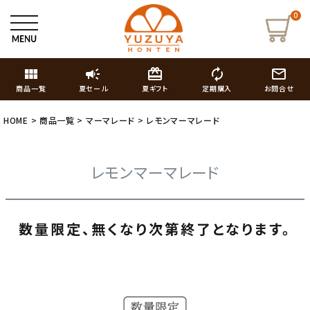
0
view_module
campaign
card_giftcard
autorenew
mail_outline
商品一覧
夏セール
夏ギフト
定期購入
お問合せ
HOME
商品一覧
マーマレード
レモンマーマレード
レモンマーマレード
数量限定、無くなり次第終了となります。