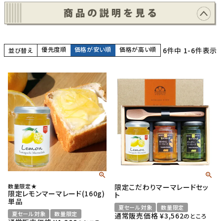
優先度順
価格が安い順
価格が高い順
6
件中
1
-
6
件表示
並び替え
数量限定★
限定こだわりマーマレードセッ
限定レモンマーマレード(160g)
ト
単品
夏セール対象
数量限定
夏セール対象
数量限定
通常販売価格
¥
3,562
のところ