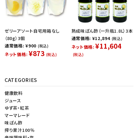
ゼリーアソート自宅用箱なし
熟成味ぽん酢（一升瓶1.8L）3本
（80g）3個
通常価格: ¥12,894
(税込)
¥11,604
通常価格: ¥900
(税込)
ネット価格:
¥873
ネット価格:
(税込)
(税込)
CATEGORIES
健康飲料
ジュース
ゆず茶・紅茶
マーマレード
味ぽん酢
搾り果汁100％
辛味調味料・塩