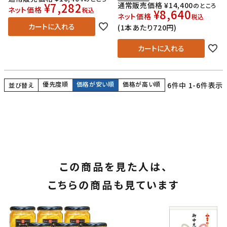
¥
7,282
通常販売価格
¥
14,400
のところ
ネット価格
税込
¥
8,640
ネット価格
税込
カートに入れる
(1本あたり720円)
カートに入れる
優先度順
価格が安い順
価格が高い順
6
件中
1
-
6
件表示
並び替え
この商品を見た人は、
こちらの商品も見ています