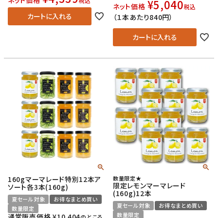
税込
¥
5,040
ネット価格
税込
カートに入れる
（１本あたり840円）
カートに入れる
160gマーマレード特別12本ア
数量限定★
限定レモンマーマレード
ソート各3本(160g)
(160g)12本
夏セール対象
お得なまとめ買い
夏セール対象
お得なまとめ買い
数量限定
数量限定
通常販売価格
¥
10,404
のところ