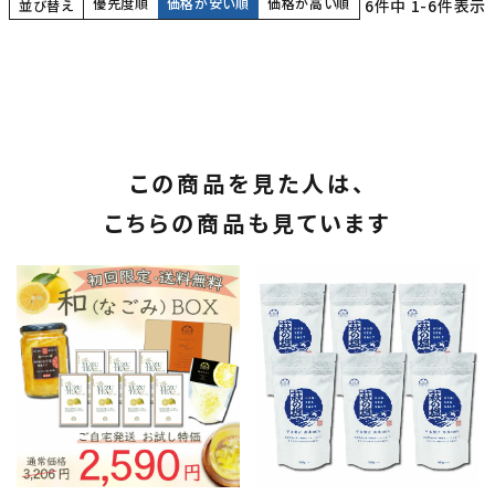
優先度順
価格が安い順
価格が高い順
6
件中
1
-
6
件表示
並び替え
この商品を見た人は、
こちらの商品も見ています