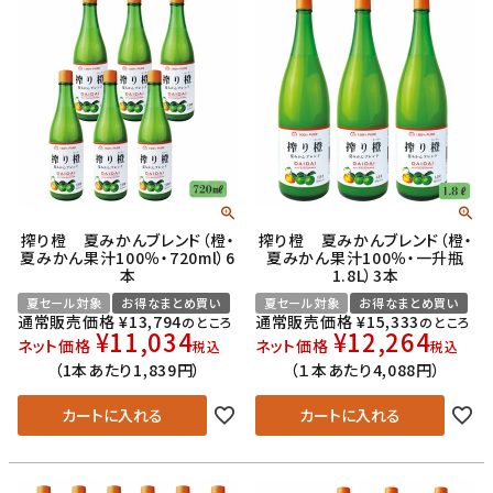
搾り橙 夏みかんブレンド（橙・
搾り橙 夏みかんブレンド（橙・
夏みかん果汁100％・720ml）6
夏みかん果汁100％・一升瓶
本
1.8L）3本
夏セール対象
お得なまとめ買い
夏セール対象
お得なまとめ買い
通常販売価格
¥
13,794
通常販売価格
¥
15,333
のところ
のところ
¥
11,034
¥
12,264
ネット価格
ネット価格
税込
税込
（1本あたり1,839円）
（１本あたり4,088円）
カートに入れる
カートに入れる