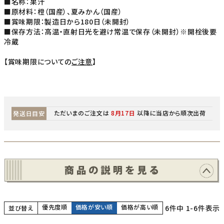
■名称：果汁
■原材料：橙（国産）、夏みかん（国産）
■賞味期限：製造日から180日（未開封）
■保存方法：高温・直射日光を避け常温で保存（未開封）※開栓後要
冷蔵
【賞味期限についての
ご注意
】
ただいまのご注文は
8月17日
以降に当店から順次出荷
発送日目安
優先度順
価格が安い順
価格が高い順
6
件中
1
-
6
件表示
並び替え