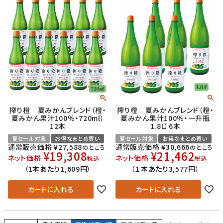
搾り橙 夏みかんブレンド（橙・
搾り橙 夏みかんブレンド（橙・
夏みかん果汁100％・720ml）
夏みかん果汁100％・一升瓶
12本
1.8L）6本
夏セール対象
お得なまとめ買い
夏セール対象
お得なまとめ買い
通常販売価格
¥
27,588
通常販売価格
¥
30,666
のところ
のところ
¥
19,308
¥
21,462
ネット価格
ネット価格
税込
税込
（1本あたり1,609円）
（１本あたり3,577円）
カートに入れる
カートに入れる