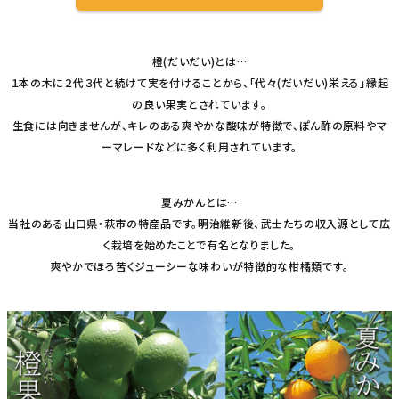
橙(だいだい)とは…
１本の木に２代３代と続けて実を付けることから、「代々(だいだい)栄える」縁起
の良い果実とされています。
生食には向きませんが、キレのある爽やかな酸味が特徴で、ぽん酢の原料やマ
ーマレードなどに多く利用されています。
夏みかんとは…
当社のある山口県・萩市の特産品です。明治維新後、武士たちの収入源として広
く栽培を始めたことで有名となりました。
爽やかでほろ苦くジューシーな味わいが特徴的な柑橘類です。