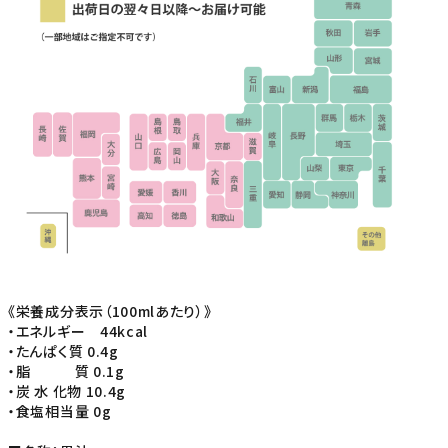
《栄養成分表示（100mlあたり）》
・エネルギー 44kcal
・たんぱく質 0.4g
・脂 質 0.1g
・炭 水 化物 10.4g
・食塩相当量 0g