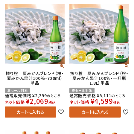
搾り橙 夏みかんブレンド（橙・
搾り橙 夏みかんブレンド（橙・
夏みかん果汁100％・720ml）
夏みかん果汁100％・一升瓶
単品
1.8L）単品
夏セール対象
夏セール対象
通常販売価格
¥
2,299
通常販売価格
¥
5,111
のところ
のところ
¥
2,069
¥
4,599
ネット価格
ネット価格
税込
税込
カートに入れる
カートに入れる