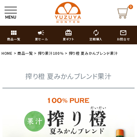
0
view_module
campaign
card_giftcard
autorenew
mail_outline
商品一覧
夏セール
夏ギフト
定期購入
お問合せ
HOME
商品一覧
搾り果汁100％
搾り橙 夏みかんブレンド果汁
搾り橙 夏みかんブレンド果汁