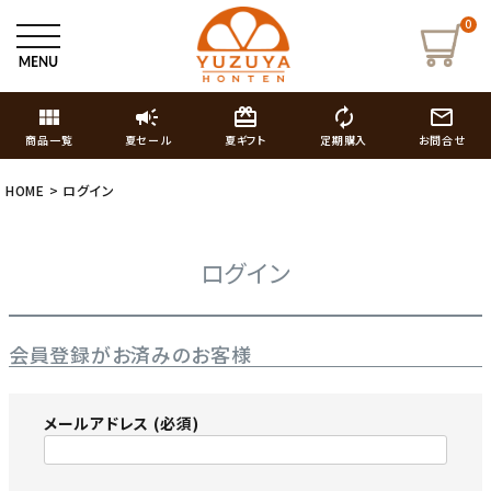
0
view_module
campaign
card_giftcard
autorenew
mail_outline
商品一覧
夏セール
夏ギフト
定期購入
お問合せ
HOME
ログイン
ログイン
会員登録がお済みのお客様
メールアドレス
(必須)