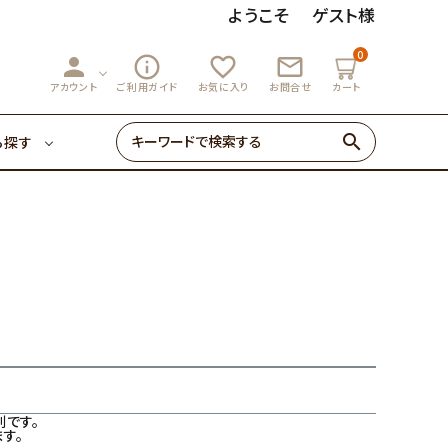
ようこそ
ゲスト様
0
person
info_outline
favorite_outline
mail_outline
3,000円～
マーマレード
アカウント
ご利用ガイド
お気に入り
お問合せ
カート
search
ら探す
ゼリー・あめ
3,000円～
マーマレード
初めての方へ
0円～
ゼリー・あめ
初めての方へ
です。
す。