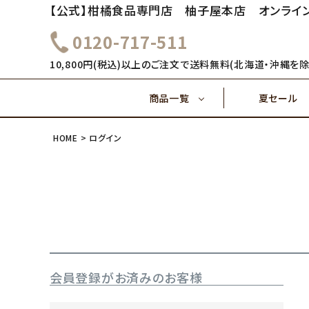
【公式】柑橘食品専門店 柚子屋本店 オンライ
0120-717-511
～1,000円
1,000
健康飲料
10,800円(税込)以上のご注文で送料無料(北海道・沖縄を除
商品一覧
夏セール
4,000円～
5,000
味ぽん酢
HOME
ログイン
～1,000円
1,000
健康飲料
ご飯のおとも(佃煮)
4,000円～
味ぽん酢
会員登録がお済みのお客様
ご飯のおとも(佃煮)