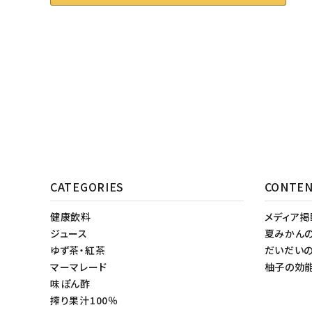
CATEGORIES
CONTE
健康飲料
メディア
ジュース
夏みかん
ゆず茶・紅茶
だいだい
マーマレード
柚子の効
味ぽん酢
搾り果汁100％