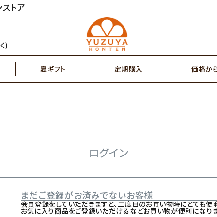
ンストア
円～
2,000円～
ジュース
ゆず茶・紅茶
く)
夏ギフト
定期購入
価格か
円～
7,000円～
搾り果汁100％
辛味調味料・塩
円～
2,000円～
ジュース
ゆず茶・紅茶
その他特産品
ポスト投函商品
5,000円～
7,00
ログイン
搾り果汁100％
辛味調味料・塩
まだご登録がお済みでないお客様
その他特産品
ポスト投函商品
会員登録をしていただきますと、二度目のお買い物時にとても便利
お気に入り商品をご登録いただけるなどお買い物が便利になりま