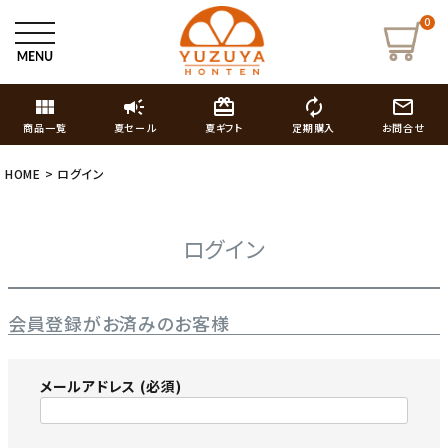
0
view_module
campaign
card_giftcard
autorenew
mail_outline
商品一覧
夏セール
夏ギフト
定期購入
お問合せ
HOME
ログイン
ログイン
会員登録がお済みのお客様
メールアドレス
(必須)