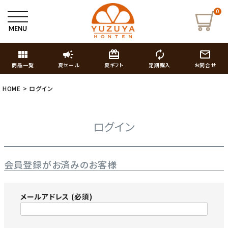
0
view_module
campaign
card_giftcard
autorenew
mail_outline
商品一覧
夏セール
夏ギフト
定期購入
お問合せ
HOME
ログイン
ログイン
会員登録がお済みのお客様
メールアドレス
(必須)