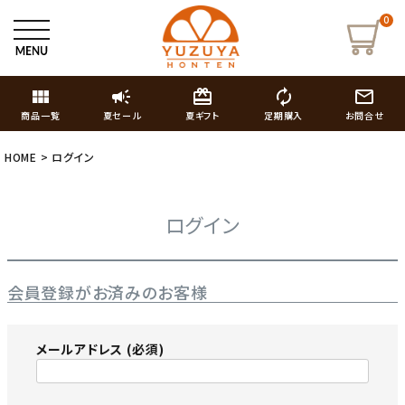
0
view_module
campaign
card_giftcard
autorenew
mail_outline
商品一覧
夏セール
夏ギフト
定期購入
お問合せ
HOME
ログイン
ログイン
会員登録がお済みのお客様
メールアドレス
(必須)