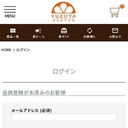
0
view_module
campaign
card_giftcard
autorenew
mail_outline
商品一覧
夏セール
夏ギフト
定期購入
お問合せ
HOME
ログイン
ログイン
会員登録がお済みのお客様
メールアドレス
(必須)