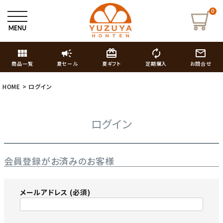
0
view_module
campaign
card_giftcard
autorenew
mail_outline
商品一覧
夏セール
夏ギフト
定期購入
お問合せ
HOME
ログイン
ログイン
会員登録がお済みのお客様
メールアドレス
(必須)