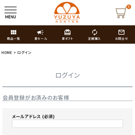
0
view_module
campaign
card_giftcard
autorenew
mail_outline
商品一覧
夏セール
夏ギフト
定期購入
お問合せ
HOME
ログイン
ログイン
会員登録がお済みのお客様
メールアドレス
(必須)