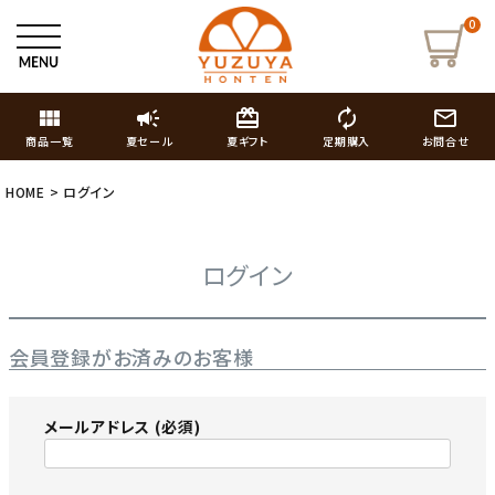
0
view_module
campaign
card_giftcard
autorenew
mail_outline
商品一覧
夏セール
夏ギフト
定期購入
お問合せ
HOME
ログイン
ログイン
会員登録がお済みのお客様
メールアドレス
(必須)