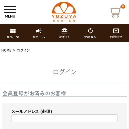
0
view_module
campaign
card_giftcard
autorenew
mail_outline
商品一覧
夏セール
夏ギフト
定期購入
お問合せ
HOME
ログイン
ログイン
会員登録がお済みのお客様
メールアドレス
(必須)