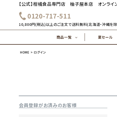
【公式】柑橘食品専門店 柚子屋本店 オンライ
0120-717-511
～1,000円
1,000
健康飲料
10,800円(税込)以上のご注文で送料無料(北海道・沖縄を除
商品一覧
夏セール
4,000円～
5,000
味ぽん酢
HOME
ログイン
～1,000円
1,000
健康飲料
ご飯のおとも(佃煮)
4,000円～
味ぽん酢
会員登録がお済みのお客様
ご飯のおとも(佃煮)