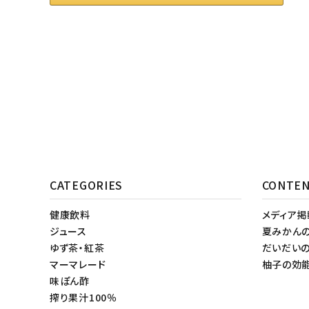
CATEGORIES
CONTE
健康飲料
メディア
ジュース
夏みかん
ゆず茶・紅茶
だいだい
マーマレード
柚子の効
味ぽん酢
搾り果汁100％