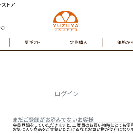
ンストア
円～
2,000円～
ジュース
ゆず茶・紅茶
く)
夏ギフト
定期購入
価格か
円～
7,000円～
搾り果汁100％
辛味調味料・塩
円～
2,000円～
ジュース
ゆず茶・紅茶
その他特産品
ポスト投函商品
5,000円～
7,00
ログイン
搾り果汁100％
辛味調味料・塩
まだご登録がお済みでないお客様
その他特産品
ポスト投函商品
会員登録をしていただきますと、二度目のお買い物時にとても便利
お気に入り商品をご登録いただけるなどお買い物が便利になりま