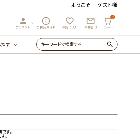
ようこそ
ゲスト様
0
person
info_outline
favorite_outline
mail_outline
3,000円～
マーマレード
アカウント
ご利用ガイド
お気に入り
お問合せ
カート
search
ら探す
ゼリー・あめ
3,000円～
マーマレード
初めての方へ
0円～
ゼリー・あめ
初めての方へ
です。
す。