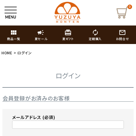
0
view_module
campaign
card_giftcard
autorenew
mail_outline
商品一覧
夏セール
夏ギフト
定期購入
お問合せ
HOME
ログイン
ログイン
会員登録がお済みのお客様
メールアドレス
(必須)