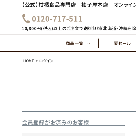
【公式】柑橘食品専門店 柚子屋本店 オンライ
0120-717-511
～1,000円
1,000
健康飲料
10,800円(税込)以上のご注文で送料無料(北海道・沖縄を除
商品一覧
夏セール
4,000円～
5,000
味ぽん酢
HOME
ログイン
～1,000円
1,000
健康飲料
ご飯のおとも(佃煮)
4,000円～
味ぽん酢
会員登録がお済みのお客様
ご飯のおとも(佃煮)