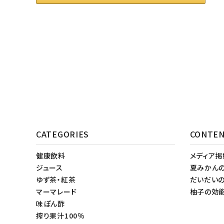
CATEGORIES
CONTE
健康飲料
メディア
ジュース
夏みかん
ゆず茶・紅茶
だいだい
マーマレード
柚子の効
味ぽん酢
搾り果汁100％