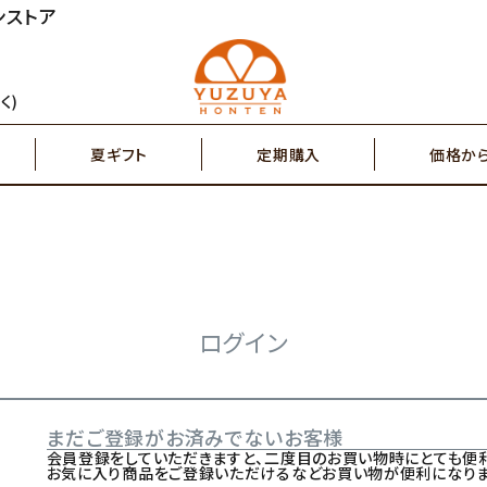
ンストア
円～
2,000円～
ジュース
ゆず茶・紅茶
く)
夏ギフト
定期購入
価格か
円～
7,000円～
搾り果汁100％
辛味調味料・塩
円～
2,000円～
ジュース
ゆず茶・紅茶
その他特産品
ポスト投函商品
5,000円～
7,00
ログイン
搾り果汁100％
辛味調味料・塩
まだご登録がお済みでないお客様
その他特産品
ポスト投函商品
会員登録をしていただきますと、二度目のお買い物時にとても便利
お気に入り商品をご登録いただけるなどお買い物が便利になりま