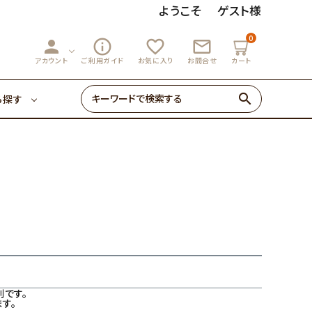
ようこそ
ゲスト様
0
person
info_outline
favorite_outline
mail_outline
3,000円～
マーマレード
アカウント
ご利用ガイド
お気に入り
お問合せ
カート
search
ら探す
ゼリー・あめ
3,000円～
マーマレード
初めての方へ
0円～
ゼリー・あめ
初めての方へ
です。
す。