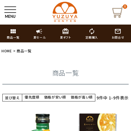
0
view_module
campaign
card_giftcard
autorenew
mail_outline
商品一覧
夏セール
夏ギフト
定期購入
お問合せ
HOME
商品一覧
商品一覧
優先度順
価格が安い順
価格が高い順
9
件中
1
-
9
件表示
並び替え