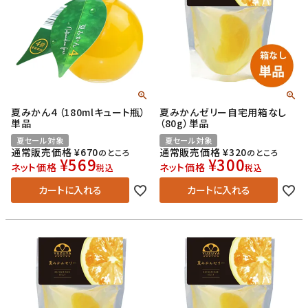
夏みかん４（180mlキュート瓶）
夏みかんゼリー自宅用箱なし
単品
（80g）単品
夏セール対象
夏セール対象
通常販売価格
¥
670
通常販売価格
¥
320
のところ
のところ
¥
569
¥
300
ネット価格
ネット価格
税込
税込
カートに入れる
カートに入れる