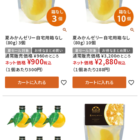
夏みかんゼリー自宅用箱なし
夏みかんゼリー自宅用箱なし
（80g）3個
（80g）10個
夏セール対象
お得なまとめ買い
夏セール対象
お得なまとめ買い
通常販売価格
¥
960
通常販売価格
¥
3,200
のところ
のところ
¥
900
¥
2,880
ネット価格
ネット価格
税込
税込
（１個あたり300円）
（１個あたり288円）
カートに入れる
カートに入れる