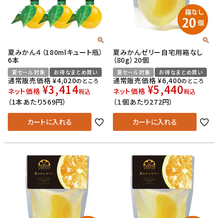
夏みかん４（180mlキュート瓶）
夏みかんゼリー自宅用箱なし
6本
（80g）20個
夏セール対象
お得なまとめ買い
夏セール対象
お得なまとめ買い
通常販売価格
¥
4,020
通常販売価格
¥
6,400
のところ
のところ
¥
3,414
¥
5,440
ネット価格
ネット価格
税込
税込
（1本あたり569円）
（１個あたり272円）
カートに入れる
カートに入れる