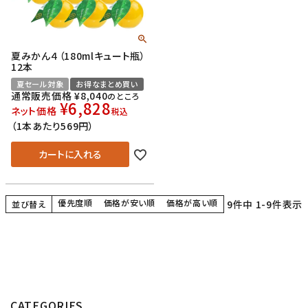
夏みかん４（180mlキュート瓶）
12本
夏セール対象
お得なまとめ買い
通常販売価格
¥
8,040
のところ
¥
6,828
ネット価格
税込
（1本あたり569円）
カートに入れる
優先度順
価格が安い順
価格が高い順
9
件中
1
-
9
件表示
並び替え
CATEGORIES