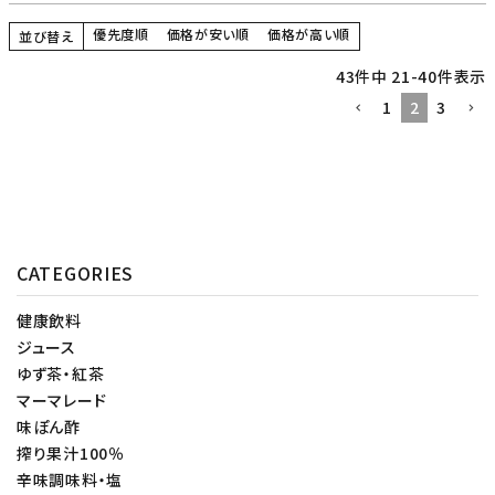
優先度順
価格が安い順
価格が高い順
並び替え
43
件中
21
-
40
件表示
1
2
3
CATEGORIES
健康飲料
ジュース
ゆず茶・紅茶
マーマレード
味ぽん酢
搾り果汁100％
辛味調味料・塩