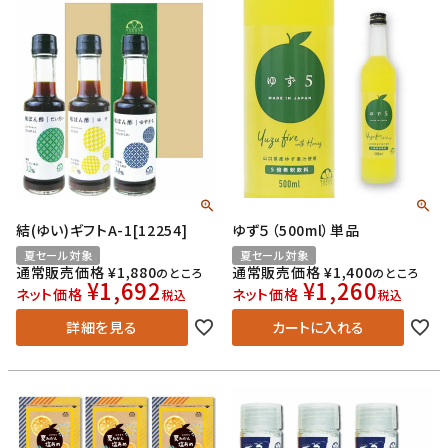
結(ゆい)ギフトA-1[12254]
ゆず５（500ml）単品
夏セール対象
夏セール対象
通常販売価格
¥
1,880
通常販売価格
¥
1,400
のところ
のところ
¥
1,692
¥
1,260
ネット価格
ネット価格
税込
税込
詳細を見る
カートに入れる