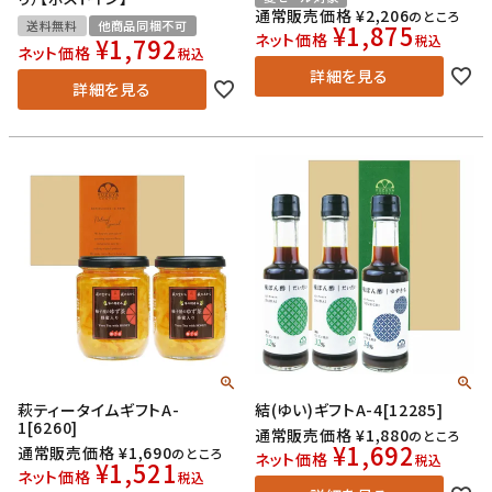
通常販売価格
¥
2,206
のところ
送料無料
他商品同梱不可
¥
1,875
ネット価格
¥
1,792
税込
ネット価格
税込
詳細を見る
詳細を見る
萩ティータイムギフトA-
結(ゆい)ギフトA-4[12285]
1[6260]
通常販売価格
¥
1,880
のところ
¥
1,692
通常販売価格
¥
1,690
のところ
ネット価格
税込
¥
1,521
ネット価格
税込