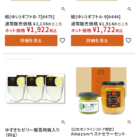
結(ゆい)ギフトB-7[6475]
結(ゆい)ギフトA-9[6444]
通常販売価格
¥
2,136
通常販売価格
¥
1,914
のところ
のところ
¥
1,922
¥
1,722
ネット価格
ネット価格
税込
税込
詳細を見る
詳細を見る
ゆずきちゼリー贈答用箱入り
【公式オンラインストア限定】
Amazonベストセラーセット
（80g）