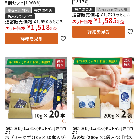
[15170]
5個セット[10656]
帯包装のみ
Amazonでも人気
夏セール対象
帯包装のみ
通常販売価格
¥
1,723
のところ
名入れのし不可
¥
1,585
通常販売価格
¥
1,650
ネット価格
のところ
税込
¥
1,518
ネット価格
税込
詳細を見る
詳細を見る
【送料無料/ネコポス(ポストイン)専用商
【送料無料/ネコポス(ポストイン)専用商
品】
品】
塩ゼリーゆず（10g×20本入り）
萩の塩（200g×2袋入り）【ポス