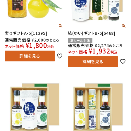
実りギフトA-5[11295]
結(ゆい)ギフトB-6[6468]
通常販売価格
¥
2,000
のところ
夏セール対象
¥
1,800
通常販売価格
¥
2,274
のところ
ネット価格
税込
¥
1,932
ネット価格
税込
詳細を見る
詳細を見る