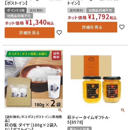
【ポストイン】
トイン】
ポイント2倍
送料無料
送料無料
他商品同梱不可
¥
1,792
他商品同梱不可
ネット価格
税込
¥
1,340
ネット価格
税込
詳細を見る
詳細を見る
【送料無料/ネコポス(ポストイン)専用商
萩ティータイムギフトA-
品】
5[8578]
萩の塩 ダイヤ（180g×2袋入
り）【ポストイン】
夏セール対象