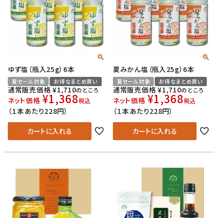
ゆず塩（瓶入25g）6本
夏みかん塩（瓶入25g）6本
夏セール対象
お得なまとめ買い
夏セール対象
お得なまとめ買い
通常販売価格
¥
1,710
通常販売価格
¥
1,710
のところ
のところ
¥
1,368
¥
1,368
ネット価格
ネット価格
税込
税込
（１本あたり228円）
（１本あたり228円）
カートに入れる
カートに入れる