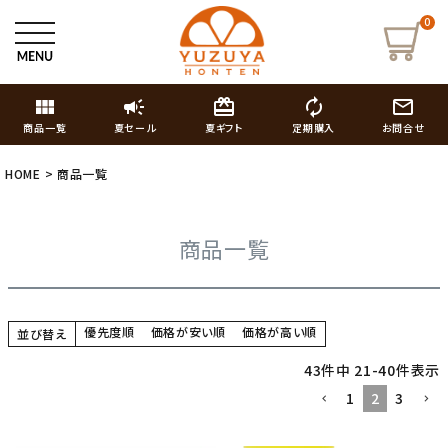
0
view_module
campaign
card_giftcard
autorenew
mail_outline
商品一覧
夏セール
夏ギフト
定期購入
お問合せ
HOME
商品一覧
商品一覧
優先度順
価格が安い順
価格が高い順
並び替え
43
件中
21
-
40
件表示
1
2
3