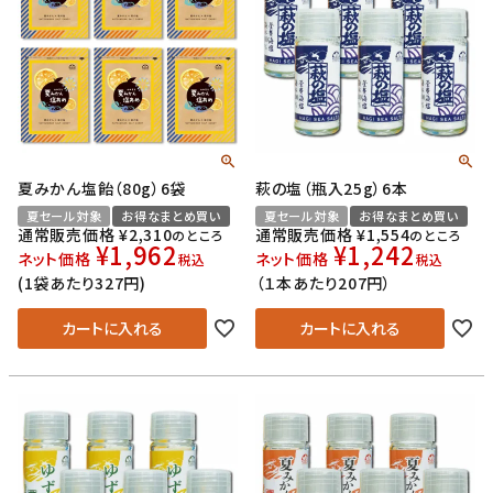
夏みかん塩飴（80g）6袋
萩の塩（瓶入25g）6本
夏セール対象
お得なまとめ買い
夏セール対象
お得なまとめ買い
通常販売価格
¥
2,310
通常販売価格
¥
1,554
のところ
のところ
¥
1,962
¥
1,242
ネット価格
ネット価格
税込
税込
(1袋あたり327円)
（１本あたり207円）
カートに入れる
カートに入れる