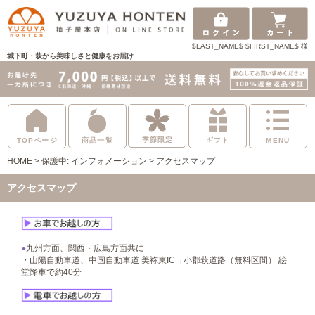
$LAST_NAME$ $FIRST_NAME$ 様
城下町・萩から美味しさと健康をお届け
季節限定
TOPページ
商品一覧
ギフト
MENU
HOME
>
保護中: インフォメーション
>
アクセスマップ
アクセスマップ
●
九州方面、関西・広島方面共に
・山陽自動車道、中国自動車道 美祢東IC→小郡萩道路（無料区間） 絵
堂降車で約40分