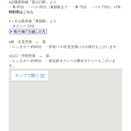
●
山陽新幹線『新山口駅』より
・車 85分 ・バス 85分（東萩駅まで ・車 75分 ・バス 75分）
バス
時刻表はこちら
●
ＪＲ山陰本線『東萩駅』より
・タクシー 10分
●
萩・石見空港 → 萩
・レンタカー 約60分 ・防長バス/石見交通バスの萩行もございます。
●
山口・宇部空港 → 萩
・レンタカー 約90分 ・萩近鉄タクシーの乗合タクシーもございま
す。