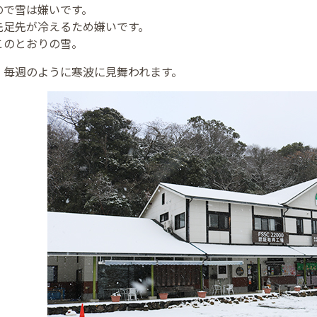
ので雪は嫌いです。
先足先が冷えるため嫌いです。
このとおりの雪。
、毎週のように寒波に見舞われます。