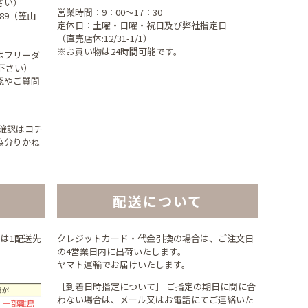
さい）
営業時間：9：00～17：30
189（笠山
定休日：土曜・日曜・祝日及び弊社指定日
（直売店休:12/31-1/1）
※お買い物は24時間可能です。
はフリーダ
せ下さい）
認やご質問
立寄確認はコチ
為分りかね
配送について
)は1配送先
クレジットカード・代金引換の場合は、ご注文日
の4営業日内に出荷いたします。
ヤマト運輸でお届けいたします。
［到着日時指定について］ ご指定の期日に間に合
わない場合は、メール又はお電話にてご連絡いた