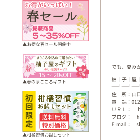
▲お得な春セール開催中
でも、夏み
柚┃子┃屋
▲春のまごころギフト
━┛━┛━
住 所：山口
電 話：0120-7
ＵＲＬ：
ブログ：
h
E-mail：
s
▲柑橘習慣お試しセット