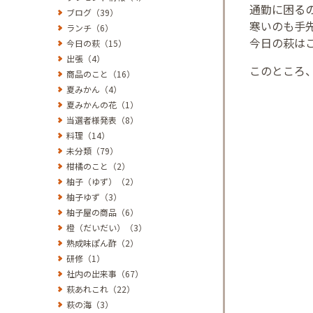
通勤に困る
ブログ（39）
寒いのも手
ランチ（6）
今日の萩は
今日の萩（15）
出張（4）
このところ
商品のこと（16）
夏みかん（4）
夏みかんの花（1）
当選者様発表（8）
料理（14）
未分類（79）
柑橘のこと（2）
柚子（ゆず）（2）
柚子ゆず（3）
柚子屋の商品（6）
橙（だいだい）（3）
熟成味ぽん酢（2）
研修（1）
社内の出来事（67）
萩あれこれ（22）
萩の海（3）