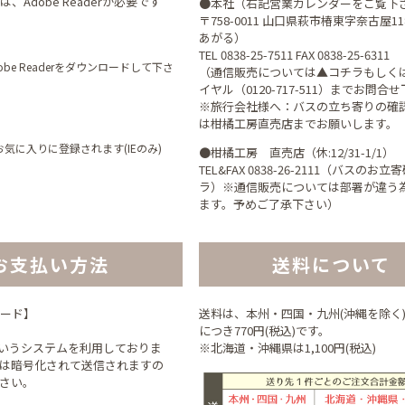
、Adobe Readerが必要です
●本社（右記営業カレンダーをご覧下
〒758-0011 山口県萩市椿東字奈古屋1
あがる）
TEL 0838-25-7511 FAX 0838-25-6311
be Readerをダウンロードして下さ
（通信販売については▲コチラもしく
イヤル（0120-717-511）までお問合
※旅行会社様へ：バスの立ち寄りの確
は柑橘工房直売店までお願いします。
気に入りに登録されます(IEのみ)
●柑橘工房 直売店（休:12/31-1/1）
TEL&FAX 0838-26-2111（バスのお
ラ）※通信販売については部署が違う
ます。予めご了承下さい）
お支払い方法
送料について
ード】
送料は、本州・四国・九州(沖縄を除く
につき770円(税込)です。
というシステムを利用しておりま
※北海道・沖縄県は1,100円(税込)
は暗号化されて送信されますの
さい。