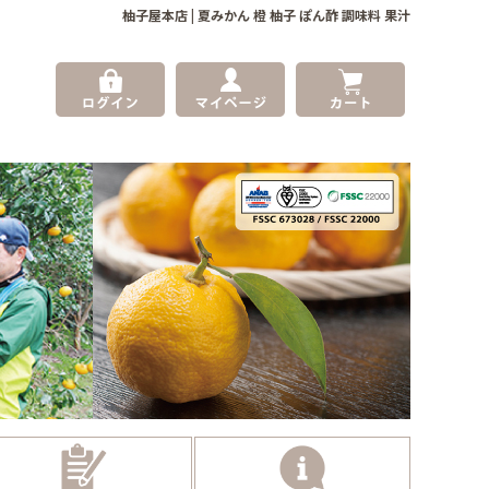
柚子屋本店 | 夏みかん 橙 柚子 ぽん酢 調味料 果汁