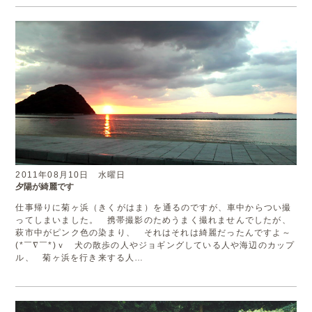
2011年08月10日 水曜日
夕陽が綺麗です
仕事帰りに菊ヶ浜（きくがはま）を通るのですが、車中からつい撮
ってしまいました。 携帯撮影のためうまく撮れませんでしたが、
萩市中がピンク色の染まり、 それはそれは綺麗だったんですよ～
(*￣∇￣*)ｖ 犬の散歩の人やジョギングしている人や海辺のカップ
ル、 菊ヶ浜を行き来する人…