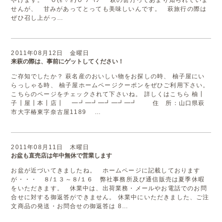
やけます。 Ｏ(≧▽≦)Ｏ ﾜｰｲ♪ 萩の雲丹ってあまり知られていま
せんが、 甘みがあってとっても美味しいんです。 萩旅行の際は
ぜひ召し上がっ…
2011年08月12日 金曜日
来萩の際は、事前にゲットしてください！
ご存知でしたか？ 萩名産のおいしい物をお探しの時、 柚子屋にい
らっしゃる時、 柚子屋ホームページクーポンをぜひご利用下さい。
こちらのページをチェックされて下さいね。 詳しくはこちら 柚┃
子┃屋┃本┃店┃ ━┛━┛━┛━┛━┛ 住 所：山口県萩
市大字椿東字奈古屋1189 …
2011年08月11日 木曜日
お盆も直売店は年中無休で営業します
お盆が近づいてきましたね。 ホームページに記載しております
が・・・ ８/１３～８/１６ 弊社事務所及び通信販売は夏季休暇
をいただきます。 休業中は、出荷業務・メールやお電話でのお問
合せに対する御返答ができません。 休業中にいただきました、ご注
文商品の発送・お問合せの御返答は 8…