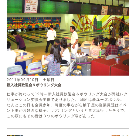
2011年09月10日 土曜日
新入社員歓迎会＆ボウリング大会
仕事が終わって19時～新入社員歓迎会＆ボウリング大会が弊社レク
リェーション委員会主催でありました。 場所は萩ユーズボウル。
なんとこの日も全員参加、毎度の事ながら柚子屋の従業員達はイベ
ント事がお好きな様子。 ボウリングというと昔大流行したそうで、
この萩にもその昔は３つのボウリング場があった…