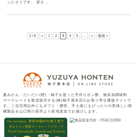
ったそうです。 皆さ…
3 / 8
«
1
2
3
4
5
...
»
最後 »
夏みかん・だいだい(橙)・柚子を使った手作りポン酢、無添加調味料、
マーマレードを製造販売する(株)柚子屋本店のお取り寄せ通販サイトで
す。ご自宅用以外にもギフト・贈答、手土産にもぴったりの美味しい柑
橘製品を山口県の萩市より産地直送でお届けします。