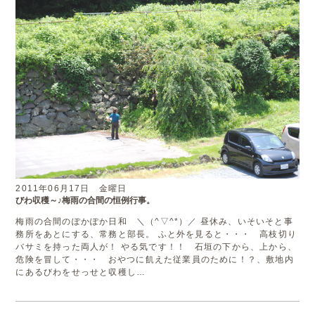
2011年06月17日 金曜日
びわ収穫～♪梅雨の合間の恒例行事。
梅雨の合間のぽかぽか日和 ＼（^▽^*）／ 昼休み、いそいそと事
務所をあとにする、常務と部長。 ふと外を見ると・・・ 高枝切り
バサミを持った両人が！ やる気です！！ 石垣の下から、上から、
危険を冒して・・・ おやつに飢えた従業員のために！？、敷地内
にあるびわをせっせと収穫し…