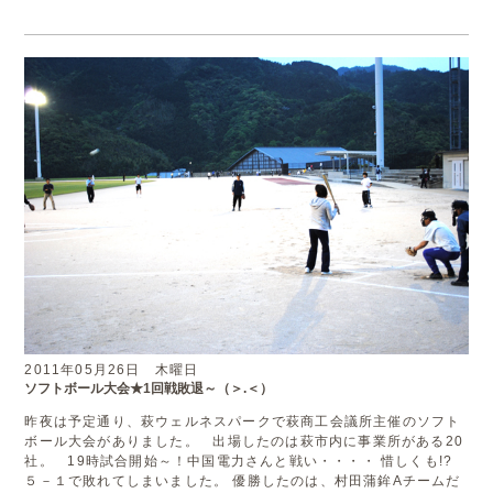
2011年05月26日 木曜日
ソフトボール大会★1回戦敗退～（＞.＜）
昨夜は予定通り、萩ウェルネスパークで萩商工会議所主催のソフト
ボール大会がありました。 出場したのは萩市内に事業所がある20
社。 19時試合開始～！中国電力さんと戦い・・・・ 惜しくも!?
５－１で敗れてしまいました。 優勝したのは、村田蒲鉾Aチームだ