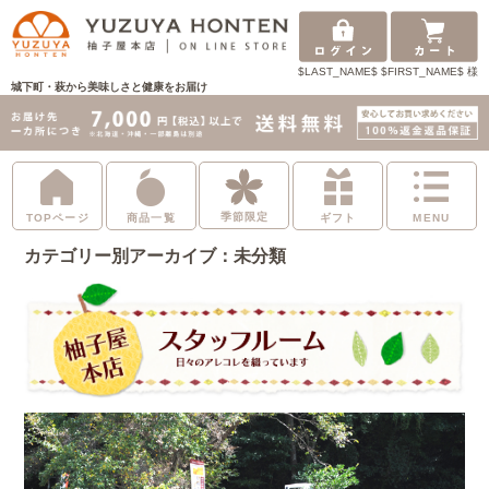
$LAST_NAME$ $FIRST_NAME$ 様
城下町・萩から美味しさと健康をお届け
季節限定
TOPページ
商品一覧
ギフト
MENU
カテゴリー別アーカイブ：未分類