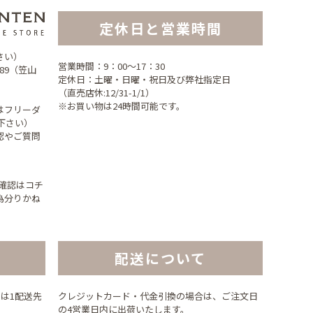
定休日と営業時間
さい）
営業時間：9：00～17：30
189（笠山
定休日：土曜・日曜・祝日及び弊社指定日
（直売店休:12/31-1/1）
※お買い物は24時間可能です。
はフリーダ
せ下さい）
認やご質問
立寄確認はコチ
為分りかね
配送について
)は1配送先
クレジットカード・代金引換の場合は、ご注文日
の4営業日内に出荷いたします。