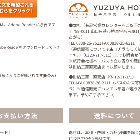
、Adobe Readerが必要です
●本社（右記営業カレンダーをご覧下
〒758-0011 山口県萩市椿東字奈古屋1
あがる）
TEL 0838-25-7511 FAX 0838-25-6311
be Readerをダウンロードして下さ
（通信販売については▲コチラもしく
イヤル（0120-717-511）までお問合
※旅行会社様へ：バスの立ち寄りの確
は柑橘工房直売店までお願いします。
気に入りに登録されます(IEのみ)
●柑橘工房 直売店（休:12/31-1/1）
TEL&FAX 0838-26-2111（バスのお
ラ）※通信販売については部署が違う
ます。予めご了承下さい）
お支払い方法
送料について
ード】
送料は、本州・四国・九州(沖縄を除く
につき770円(税込)です。