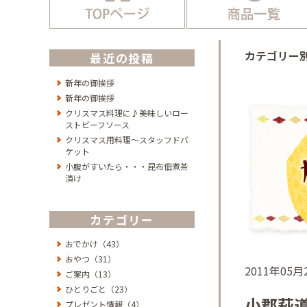
カテゴリー
最近の投稿
新年の御挨拶
新年の御挨拶
クリスマス料理に♪美味しいロー
ストビーフソース
クリスマス用料理～スタッフドバ
ケット
小腹がすいたら・・・昆布佃煮茶
漬け
カテゴリー
おでかけ（43）
おやつ（31）
2011年05
ご案内（13）
ひとりごと（23）
小郡萩道
プレゼント情報（4）