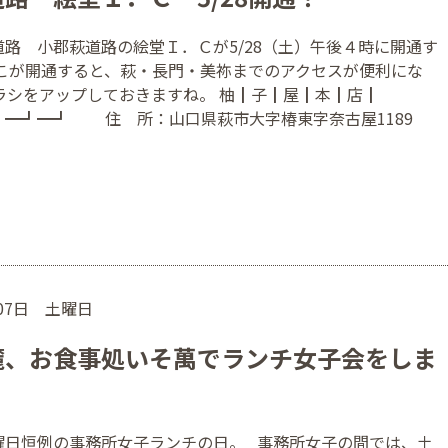
路 小郡萩道路の絵堂Ｉ．Ｃが5/28（土）午後４時に開通す
ここが開通すると、萩・長門・美祢までのアクセスが便利にな
チラシをアップしておきますね。 柚┃子┃屋┃本┃店┃
┛━┛━┛ 住 所：山口県萩市大字椿東字奈古屋1189
月07日 土曜日
麓、お食事処いそ萬でランチ女子会をしま
曜日恒例の事務所女子ランチの日。 事務所女子の間では、土