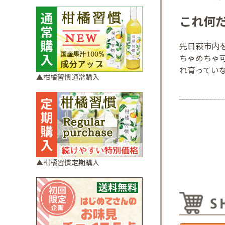
これ何
先日萩市内
ちゃめちゃ
れ育ってい
▲柑橘習慣通常購入
▲柑橘習慣定期購入