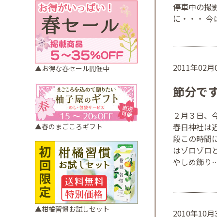
停車中の撮
に・・・ 今
2011年02
▲お得な春セール開催中
節分で
２月３日、
春日神社は
▲春のまごころギフト
段この時間
はゾロゾロ
やしめ飾り
▲柑橘習慣お試しセット
2010年10