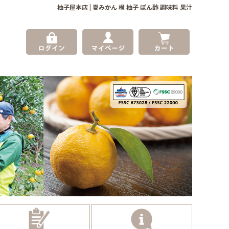
柚子屋本店 | 夏みかん 橙 柚子 ぽん酢 調味料 果汁