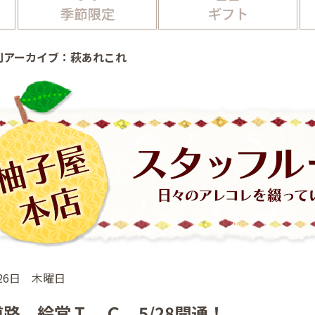
別アーカイブ：萩あれこれ
月26日 木曜日
路 絵堂Ｉ．Ｃ 5/28開通！