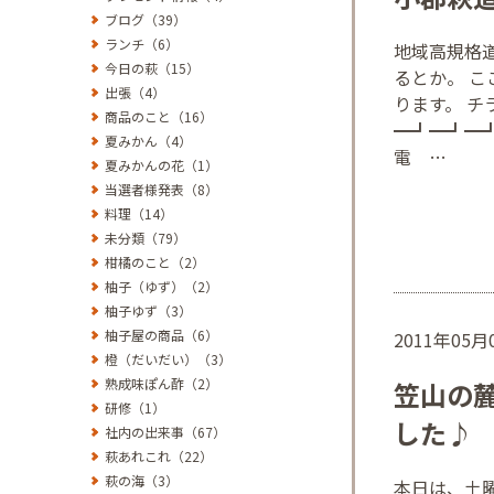
ブログ（39）
ランチ（6）
地域高規格道
今日の萩（15）
るとか。 
出張（4）
ります。 
商品のこと（16）
━┛━┛━
夏みかん（4）
電 …
夏みかんの花（1）
当選者様発表（8）
料理（14）
未分類（79）
柑橘のこと（2）
柚子（ゆず）（2）
柚子ゆず（3）
柚子屋の商品（6）
2011年05
橙（だいだい）（3）
熟成味ぽん酢（2）
笠山の
研修（1）
した♪
社内の出来事（67）
萩あれこれ（22）
萩の海（3）
本日は、土