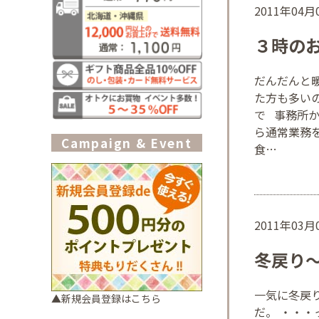
2011年04
３時の
だんだんと
た方も多い
で 事務所
ら通常業務
Campaign & Event
食…
2011年03
冬戻り
一気に冬戻り
▲新規会員登録はこちら
だ。 ・・