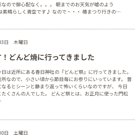
影なので御心配なく。。。 朝までのお天気が嘘のよう
は素晴らしく青空です♪ なので・・・ 椿まつり行きの…
月03日 木曜日
す！どんど焼に行ってきました
今日は近所にある春日神社の『どんど祭』に行ってきました。
近所なので、小さい頃から節目毎にお参りにいっています。 普
になるとシーンと静まり返って怖いくらいなのですが、 今日
とたくさんの人でした。 どんど祭とは、お正月に使った門松
…
月30日 土曜日