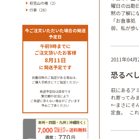
萩笠山の椿（2）
曜日の出勤
行事（26）
黙の了解に
「お食事処
弱、私が歩
今ご注文いただいた場合の発送
予定日
午前9時までに
ご注文頂いたお客様
2011年04
8月11日
に発送予定です
恐るべ
到着日時のご指定がある場合は、
ご購入手続きにてご指定ください
萩にあるア
発送予定日は目安です
れ寄ってみ
繁忙期や状況により
ご希望に添えない場合がございます
←まさにそ
予めご了承ください
定食。 こ