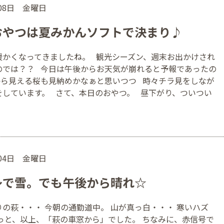
月08日 金曜日
おやつは夏みかんソフトで決まり♪
暖かくなってきましたね。 観光シーズン、週末お出かけされ
のでは？？ 今日は午後からお天気が崩れると予報であったの
から見える桜も見納めかなぁと思いつつ 時々チラ見をしなが
をしています。 さて、本日のおやつ。 昼下がり、ついつい
月04日 金曜日
～で雪。でも午後から晴れ☆
の萩・・・ 今朝の通勤道中。 山が真っ白・・・ 寒いハズ
・っと、以上、「萩の車窓から」でした。 ちなみに、赤信号で