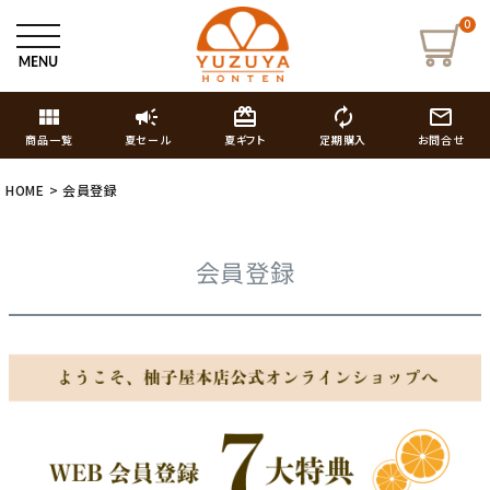
0
view_module
campaign
card_giftcard
autorenew
mail_outline
商品一覧
夏セール
夏ギフト
定期購入
お問合せ
HOME
会員登録
会員登録