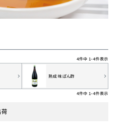
4
件中
1
-
4
件表示
熟成 味ぽん酢
4
件中
1
-
4
件表示
出荷