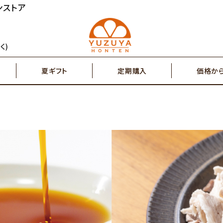
ンストア
円～
2,000円～
ジュース
ゆず茶・紅茶
く)
夏ギフト
定期購入
価格か
円～
7,000円～
搾り果汁100％
辛味調味料・塩
円～
2,000円～
ジュース
ゆず茶・紅茶
その他特産品
ポスト投函商品
5,000円～
7,00
搾り果汁100％
辛味調味料・塩
その他特産品
ポスト投函商品