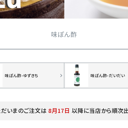
味ぽん酢
味ぽん酢-ゆずきち
味ぽん酢-だいだい
ただいまのご注文は
8月17日
以降に当店から順次