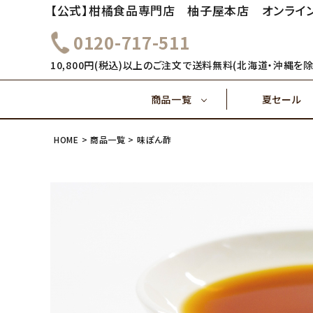
【公式】柑橘食品専門店 柚子屋本店 オンライ
0120-717-511
～1,000円
1,000
健康飲料
10,800円(税込)以上のご注文で送料無料(北海道・沖縄を除
商品一覧
夏セール
4,000円～
5,000
味ぽん酢
HOME
商品一覧
味ぽん酢
～1,000円
1,000
健康飲料
ご飯のおとも(佃煮)
4,000円～
味ぽん酢
ご飯のおとも(佃煮)