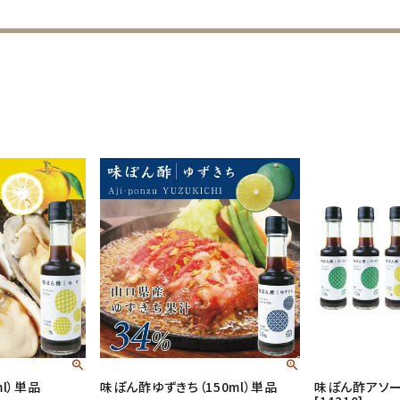
l）単品
味ぽん酢ゆずきち（150ml）単品
味ぽん酢アソー