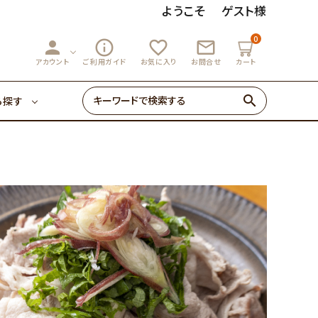
ようこそ
ゲスト様
0
person
info_outline
favorite_outline
mail_outline
3,000円～
マーマレード
アカウント
ご利用ガイド
お気に入り
お問合せ
カート
search
ら探す
ゼリー・あめ
3,000円～
マーマレード
初めての方へ
0円～
ゼリー・あめ
初めての方へ