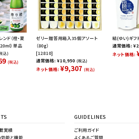
レンド（橙・夏
ゼリー贈答用箱入35個アソート
結(ゆい)ギフト
20ml）単品
（80g）
通常価格: ¥2
[12810]
(税込)
ネット価格:
69
通常価格: ¥10,950
(税込)
(税込)
¥9,307
ネット価格:
(税込)
NTS
GUIDELINES
掲載実績
ご利用ガイド
の効能と機能
よくあるご質問