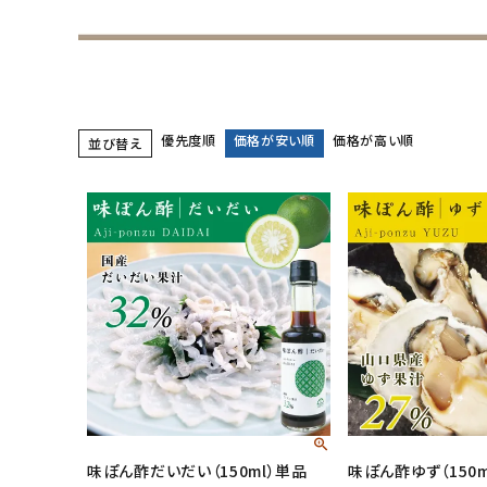
優先度順
価格が安い順
価格が高い順
並び替え
味ぽん酢だいだい（150ml）単品
味ぽん酢ゆず（150m