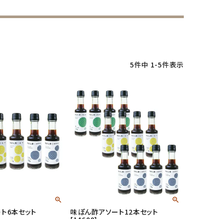
5
件中
1
-
5
件表示
ト6本セット
味ぽん酢アソート12本セット