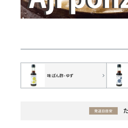
味ぽん酢-ゆず
発送日目安