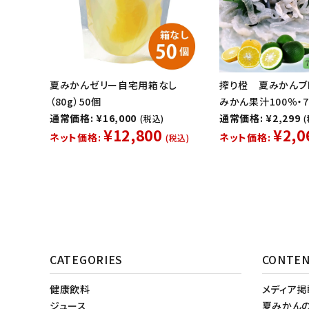
夏みかんゼリー自宅用箱なし
搾り橙 夏みかんブ
（80g）50個
みかん果汁100％・7
通常価格: ¥16,000
通常価格: ¥2,299
(税込)
¥12,800
¥2,0
ネット価格:
ネット価格:
(税込)
CATEGORIES
CONTE
健康飲料
メディア
ジュース
夏みかん