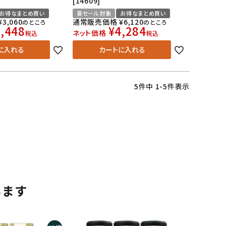
[14609]
お得なまとめ買い
夏セール対象
お得なまとめ買い
¥
3,060
通常販売価格
¥
6,120
のところ
のところ
,448
¥
4,284
ネット価格
税込
税込
に入れる
カートに入れる
5
件中
1
-
5
件表示
います