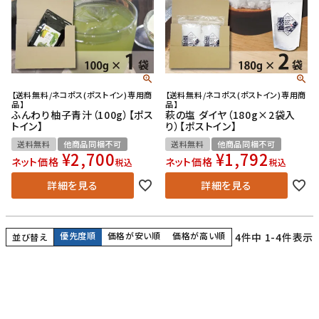
【送料無料/ネコポス(ポストイン)専用商
【送料無料/ネコポス(ポストイン)専用商
品】
品】
ふんわり柚子青汁（100g）【ポス
萩の塩 ダイヤ（180g×2袋入
トイン】
り）【ポストイン】
送料無料
他商品同梱不可
送料無料
他商品同梱不可
¥
2,700
¥
1,792
ネット価格
ネット価格
税込
税込
詳細を見る
詳細を見る
優先度順
価格が安い順
価格が高い順
4
件中
1
-
4
件表示
並び替え