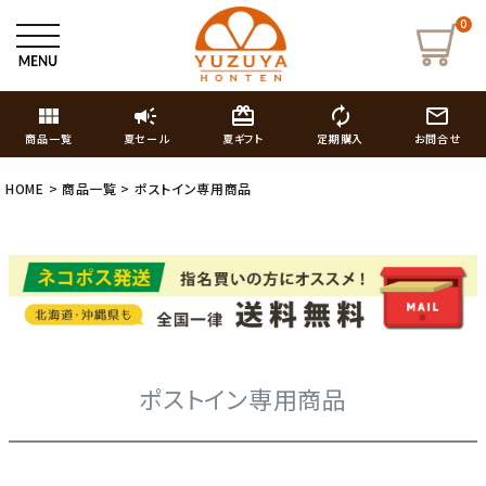
0
view_module
campaign
card_giftcard
autorenew
mail_outline
商品一覧
夏セール
夏ギフト
定期購入
お問合せ
HOME
商品一覧
ポストイン専用商品
ポストイン専用商品