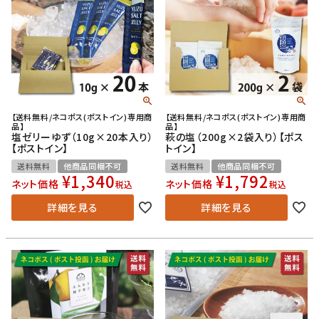
【送料無料/ネコポス(ポストイン)専用商
【送料無料/ネコポス(ポストイン)専用商
品】
品】
塩ゼリーゆず（10g×20本入り）
萩の塩（200g×2袋入り）【ポス
【ポストイン】
トイン】
送料無料
他商品同梱不可
送料無料
他商品同梱不可
¥
1,340
¥
1,792
ネット価格
ネット価格
税込
税込
詳細を見る
詳細を見る