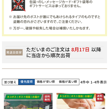
ただいまのご注文は
8月17日
以降
発送日目安
に当店から順次出荷
優先度順
価格が安い順
価格が高い順
4
件中
1
-
4
件表示
並び替え