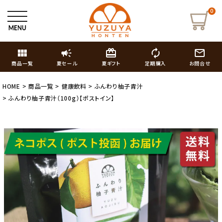
0
view_module
campaign
card_giftcard
autorenew
mail_outline
商品一覧
夏セール
夏ギフト
定期購入
お問合せ
HOME
商品一覧
健康飲料
ふんわり柚子青汁
ふんわり柚子青汁（100g）【ポストイン】