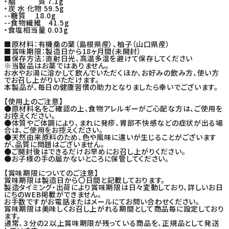
・脂 質 7.1g
・炭 水 化物 59.5g
--糖質 18.0g
--食物繊維 41.5g
・食塩相当量 0.03g
■原材料：有機桑の葉（島根県産）、柚子（山口県産）
■賞味期限：製造日から18ヶ月間(未開封）
■保存方法：直射日光、高温多湿を避けて保存してください
※当製品はお薬ではありません。
お水やお湯に溶かして飲んでいただくほか、お好みの飲み方、使い方
でお召し上がりいただけます。
本製品が、毎日の健康習慣の助力となりましたら幸いでございます。
【使用上のご注意】
●原材料名をご確認の上、食物アレルギーがご心配な方は、ご使用を
お控えください。
●体質やご体調により､まれに発疹、胃部不快感などの症状が出る場
合は、ご使用をお控えください。
●天然由来原料のため、色や風味に違いが生じることがございます
が、品質に問題はございません。
●ご開封後はできるだけお早めにお召し上がりください。
●お子様の手の届かないところに保管してください。
【賞味期限についてのご注意】
賞味期限は製造日から〇日間と記載しております。
製造タイミング・出荷により賞味期限は日々変動しており、詳しいお日
にちのWEB掲載ができません。
お手数ですがお電話またはメールにてお問い合わせください。
賞味期限は美味しくお召し上がれる期間として商品毎に設定しており
ます。
通常、３分の２以上賞味期限が残っている商品を、正規品として発送