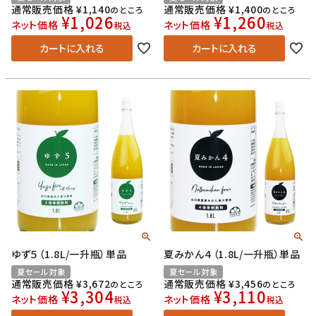
通常販売価格
¥
1,140
通常販売価格
¥
1,400
のところ
のところ
¥
1,026
¥
1,260
ネット価格
ネット価格
税込
税込
カートに入れる
カートに入れる
ゆず５（1.8L/一升瓶）単品
夏みかん４（1.8L/一升瓶）単品
夏セール対象
夏セール対象
通常販売価格
¥
3,672
通常販売価格
¥
3,456
のところ
のところ
¥
3,304
¥
3,110
ネット価格
ネット価格
税込
税込