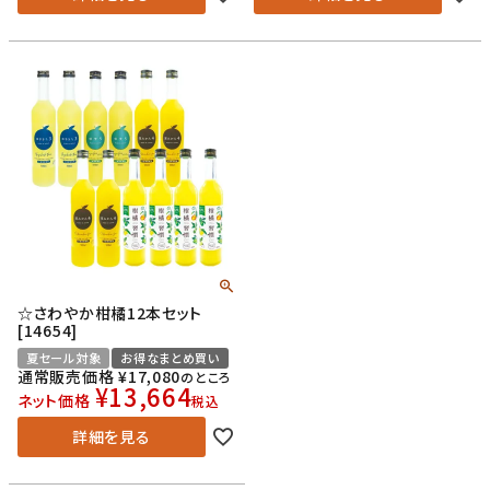
☆さわやか柑橘12本セット
[14654]
夏セール対象
お得なまとめ買い
通常販売価格
¥
17,080
のところ
¥
13,664
ネット価格
税込
詳細を見る