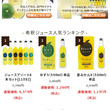
- 希釈ジュース人気ランキング -
1
2
3
ジュースアソート6
ゆず５（500ml）単品
夏みかん４（500ml）
本セット[11882]
単品
1,400
円
7,740
円
1,330
円
通販価格:
1,260
円
通販価格:
6,579
通販価格:
1,197
円
円
(税込)
(税込)
(税込)