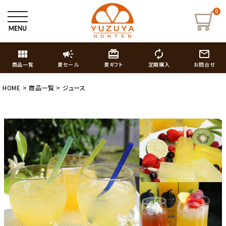
0
view_module
campaign
card_giftcard
autorenew
mail_outline
商品一覧
夏セール
夏ギフト
定期購入
お問合せ
HOME
商品一覧
ジュース