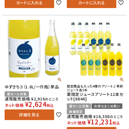
カートに入れる
カートに入れる
ゆずきち３（1.8L/一升瓶）単品
限定商品も入った4種のアソート♪希釈
ジュース各3本
夏限定ジュースアソート12本セ
夏セール対象
通常販売価格
¥
2,916
ット[8646]
のところ
¥
2,624
ネット価格
税込
夏セール対象
お得なまとめ買い
数量限定
詳細を見る
通常販売価格
¥
16,308
のところ
¥
12,231
ネット価格
税込