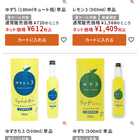
ゆず５（180mlキュート瓶）単品
レモン３（500ml）単品
夏セール対象
夏セール対象
数量限定
通常販売価格
¥
720
通常販売価格
¥
1,566
のところ
のところ
¥
612
¥
1,409
ネット価格
ネット価格
税込
税込
カートに入れる
カートに入れる
ゆずきち３（500ml）単品
ゆず５（500ml）単品
夏セール対象
夏セール対象