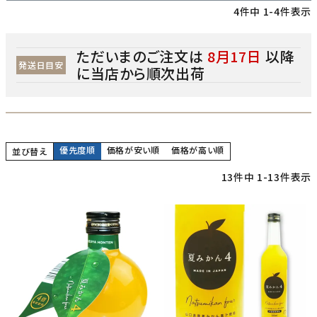
4
件中
1
-
4
件表示
ただいまのご注文は
8月17日
以降
発送日目安
に当店から順次出荷
優先度順
価格が安い順
価格が高い順
並び替え
13
件中
1
-
13
件表示