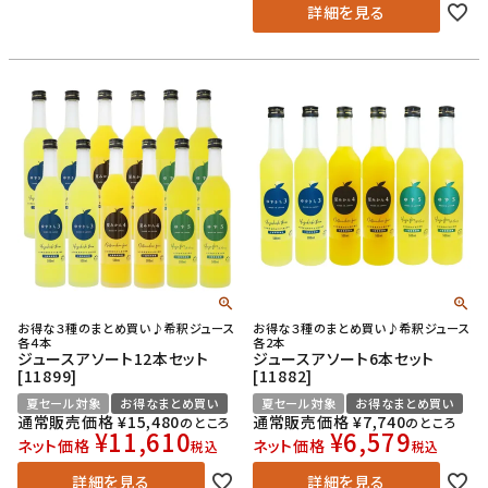
詳細を見る
お得な３種のまとめ買い♪希釈ジュース
お得な３種のまとめ買い♪希釈ジュース
各４本
各2本
ジュースアソート12本セット
ジュースアソート6本セット
[11899]
[11882]
夏セール対象
お得なまとめ買い
夏セール対象
お得なまとめ買い
通常販売価格
¥
15,480
通常販売価格
¥
7,740
のところ
のところ
¥
11,610
¥
6,579
ネット価格
ネット価格
税込
税込
詳細を見る
詳細を見る