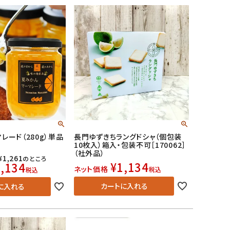
レード（280g）単品
長門ゆずきちラングドシャ（個包装
10枚入）箱入・包装不可［170062］
（社外品）
¥
1,261
のところ
¥
1,134
,134
ネット価格
税込
税込
カートに入れる
に入れる