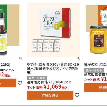
2292]
ゆず茶（飲み切り30g）専用BOX10
柚子の和（なごみ
包入(個包装小分けスティック携帯
80
のところ
夏セール対象
用)
92
通常販売価格
税込
¥
1
夏セール対象
ネット価格
通常販売価格
¥
1,188
のところ
る
¥
1,069
ネット価格
詳細
税込
詳細を見る