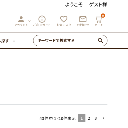
ようこそ
ゲスト様
0
person
info_outline
favorite_outline
mail_outline
3,000円～
マーマレード
アカウント
ご利用ガイド
お気に入り
お問合せ
カート
search
ら探す
ゼリー・あめ
3,000円～
マーマレード
初めての方へ
0円～
ゼリー・あめ
1
2
3
43
件中
1
-
20
件表示
初めての方へ