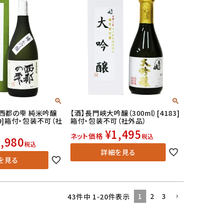
 西都の雫 純米吟醸
【酒】長門峡大吟醸（300ml）[4183]
309]箱付・包装不可（社
箱付・包装不可（社外品）
¥
1,495
ネット価格
税込
,980
税込
詳細を見る
を見る
1
2
3
43
件中
1
-
20
件表示