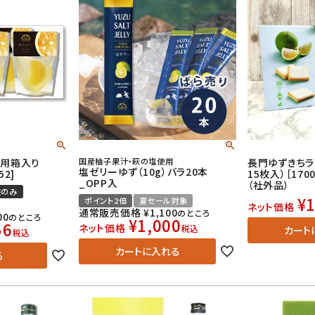
答用箱入り
国産柚子果汁・萩の塩使用
長門ゆずきちラ
塩ゼリーゆず（10g）バラ20本
52]
15枚入）［17
_OPP入
（社外品）
装のみ
¥
1
ポイント2倍
夏セール対象
ネット価格
通常販売価格
¥
1,100
のところ
00
のところ
¥
1,000
56
ネット価格
税込
カート
税込
カートに入れる
る