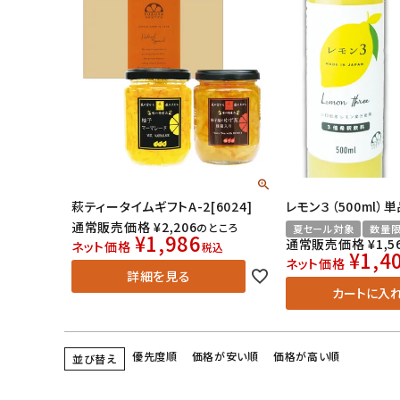
萩ティータイムギフトA-2[6024]
レモン３（500ml）
通常販売価格
¥
2,206
のところ
夏セール対象
数量
¥
1,986
通常販売価格
¥
1,5
ネット価格
税込
¥
1,4
ネット価格
詳細を見る
カートに入
優先度順
価格が安い順
価格が高い順
並び替え