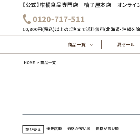
【公式】柑橘食品専門店 柚子屋本店 オンライ
0120-717-511
～1,000円
1,000
健康飲料
10,800円(税込)以上のご注文で送料無料(北海道・沖縄を除
商品一覧
夏セール
4,000円～
5,000
味ぽん酢
HOME
商品一覧
～1,000円
1,000
健康飲料
ご飯のおとも(佃煮)
4,000円～
味ぽん酢
優先度順
価格が安い順
価格が高い順
並び替え
ご飯のおとも(佃煮)