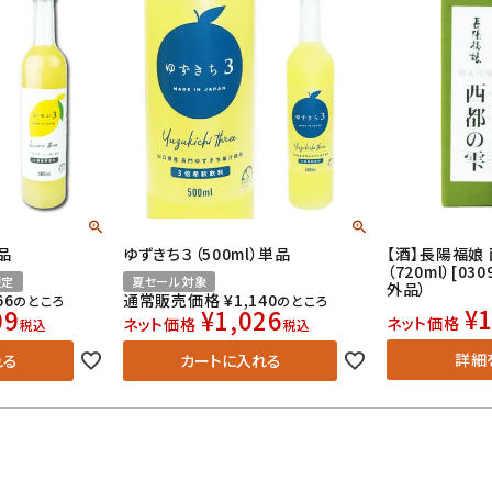
単品
ゆずきち３（500ml）単品
【酒】長陽福娘
（720ml）[0
限定
夏セール対象
外品）
66
通常販売価格
¥
1,140
のところ
のところ
¥
1
09
¥
1,026
ネット価格
ネット価格
税込
税込
詳細
れる
カートに入れる