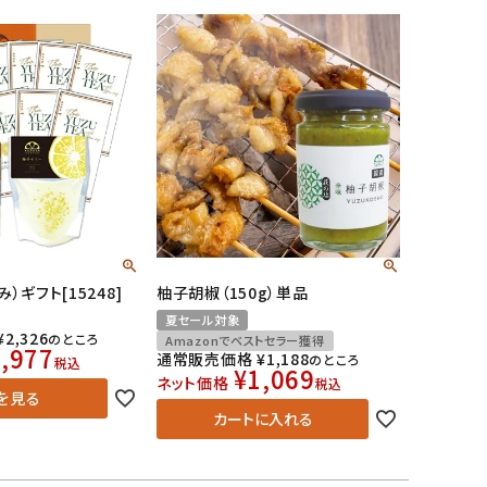
）ギフト[15248]
柚子胡椒（150g）単品
夏セール対象
¥
2,326
のところ
Amazonでベストセラー獲得
,977
通常販売価格
¥
1,188
のところ
税込
¥
1,069
ネット価格
税込
を見る
カートに入れる