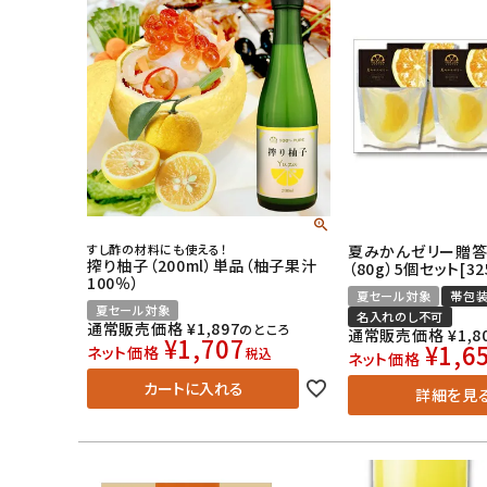
すし酢の材料にも使える！
夏みかんゼリー贈
搾り柚子（200ml）単品（柚子果汁
（80g）5個セット[32
100％）
夏セール対象
帯包
夏セール対象
名入れのし不可
通常販売価格
¥
1,897
のところ
通常販売価格
¥
1,8
¥
1,707
¥
1,6
ネット価格
税込
ネット価格
カートに入れる
詳細を見