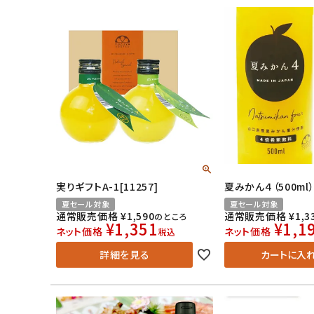
実りギフトA-1[11257]
夏みかん４（500ml
夏セール対象
夏セール対象
通常販売価格
¥
1,590
通常販売価格
¥
1,3
のところ
¥
1,351
¥
1,1
ネット価格
ネット価格
税込
詳細を見る
カートに入