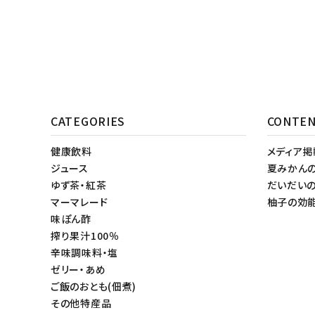
CATEGORIES
CONTE
健康飲料
メディア
ジュース
夏みかん
ゆず茶・紅茶
だいだい
マーマレード
柚子の効
味ぽん酢
搾り果汁100％
辛味調味料・塩
ゼリー・あめ
ご飯のおとも(佃煮)
その他特産品