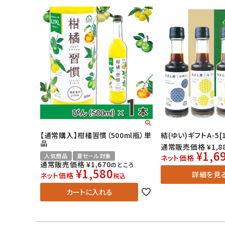
【通常購入】柑橘習慣（500ml瓶）単
結(ゆい)ギフトA-5[1
品
通常販売価格
¥
1,8
¥
1,6
人気商品
夏セール対象
ネット価格
通常販売価格
¥
1,670
のところ
¥
1,580
詳細を見
ネット価格
税込
カートに入れる