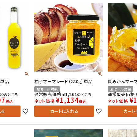
）単品
柚子マーマレード（280g）単品
夏みかんマーマ
夏セール対象
夏セール対象
30
通常販売価格
¥
1,261
通常販売価格
のところ
のところ
97
¥
1,134
¥
1
ネット価格
ネット価格
税込
税込
れる
カートに入れる
カート