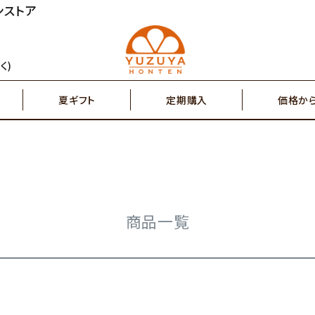
ンストア
円～
2,000円～
ジュース
ゆず茶・紅茶
く)
夏ギフト
定期購入
価格か
円～
7,000円～
搾り果汁100％
辛味調味料・塩
円～
2,000円～
ジュース
ゆず茶・紅茶
その他特産品
ポスト投函商品
5,000円～
7,00
商品一覧
搾り果汁100％
辛味調味料・塩
その他特産品
ポスト投函商品