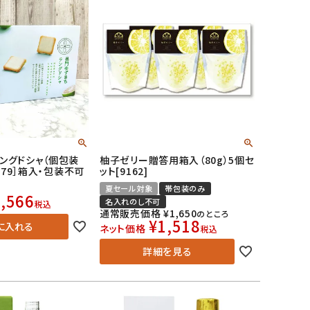
ングドシャ（個包装
柚子ゼリー贈答用箱入（80g）5個セ
0079］箱入・包装不可
ット[9162]
夏セール対象
帯包装のみ
,566
名入れのし不可
税込
通常販売価格
¥
1,650
のところ
¥
1,518
に入れる
ネット価格
税込
詳細を見る