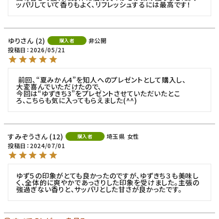
ッパリしていて香りもよく、リフレッシュするには最高です！
ゆり
2
非公開
購入者
投稿日
2026/05/21
 前回、“夏みかん4”を知人へのプレゼントとして購入し、

大変喜んでいただけたので、

今回は“ゆずきち3”をプレゼントさせていただいたとこ

ろ、こちらも気に入ってもらえました(^^)
すみぞう
12
埼玉県
女性
購入者
投稿日
2024/07/01
ゆず５の印象がとても良かったのですが、ゆずきち３も美味し
く、全体的に爽やかであっさりした印象を受けました。主張の
強過ぎない香りと、サッパリとした甘さが良かったです。