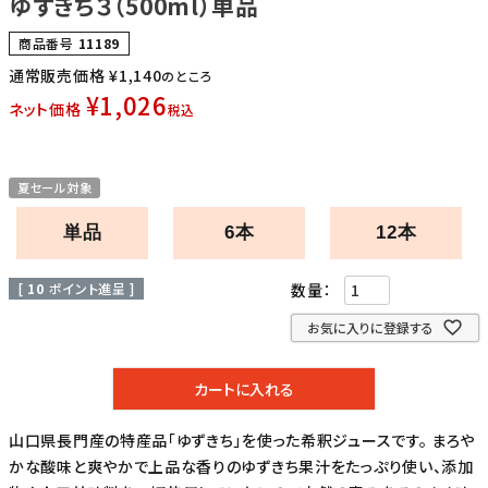
ゆずきち３（500ml）単品
商品番号
11189
通常販売価格
¥
1,140
のところ
¥
1,026
ネット価格
税込
夏セール対象
単品
6本
12本
[
10
ポイント進呈 ]
お気に入りに登録する
カートに入れる
山口県長門産の特産品「ゆずきち」を使った希釈ジュースです。 まろや
かな酸味と爽やかで上品な香りのゆずきち果汁をたっぷり使い、添加