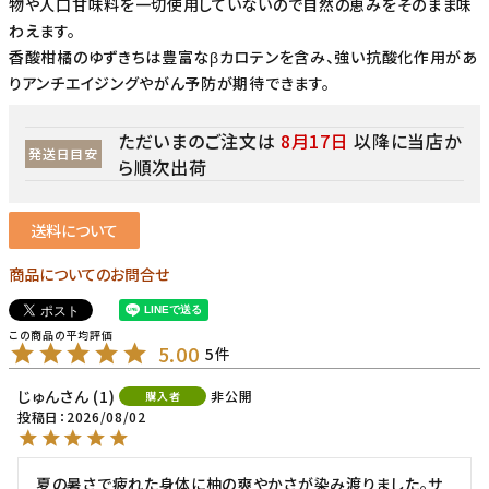
物や人口甘味料を一切使用していないので自然の恵みをそのまま味
わえます。
香酸柑橘のゆずきちは豊富なβカロテンを含み、強い抗酸化作用があ
りアンチエイジングやがん予防が期待できます。
ただいまのご注文は
8月17日
以降に当店か
発送日目安
ら順次出荷
送料について
商品についてのお問合せ
5.00
5
じゅん
1
非公開
購入者
投稿日
2026/08/02
夏の暑さで疲れた身体に柚の爽やかさが染み渡りました。サ