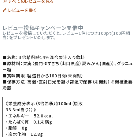
すべてのレビューを見る
レビューを書く
レビュー投稿キャンペーン開催中
レビューを投稿していただくと、レビュー1件につき100pt(100円相
当）をプレゼントいたします。
■名称：３倍希釈時14％混合果汁入り飲料
■原材料：果実（長門ゆずきち（山口県産）夏みかん(国産)）、グラニュ
ー糖
■賞味期限：製造日から180日間(未開封）
■保存方法：高温・直射日光を避け常温で保存（未開封）※開栓後要
冷蔵
《栄養成分表示（3倍希釈時100ml（原液
33.3ml当り））》
・エネルギー 52.0kcal
・たんぱく質 0.1未満g
・脂質 0g
・炭水化物 12.8g