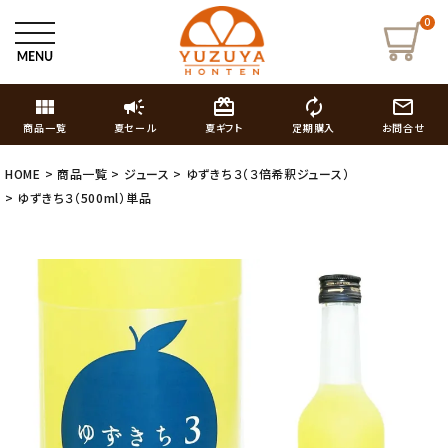
0
view_module
campaign
card_giftcard
autorenew
mail_outline
商品一覧
夏セール
夏ギフト
定期購入
お問合せ
HOME
商品一覧
ジュース
ゆずきち３（３倍希釈ジュース）
ゆずきち３（500ml）単品