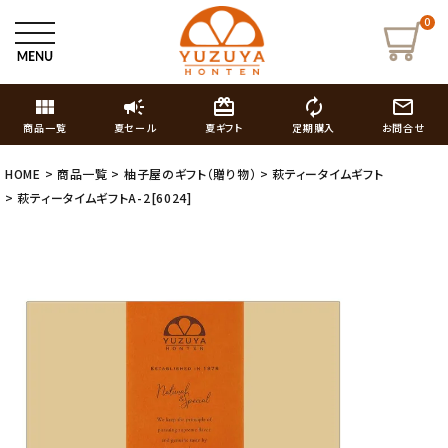
0
view_module
campaign
card_giftcard
autorenew
mail_outline
商品一覧
夏セール
夏ギフト
定期購入
お問合せ
HOME
商品一覧
柚子屋のギフト（贈り物）
萩ティータイムギフト
萩ティータイムギフトA-2[6024]