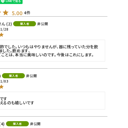
5.00
4
2
非公開
購入者
11/28
酢でした。いつもはやりませんが、器に残っていた分を飲
ました。飲めます、

てことは、本当に美味しいのです。今後はこれにします。
非公開
購入者
11/03
です

えるのも嬉しいです
4
非公開
購入者