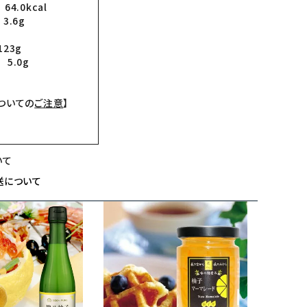
4.0kcal
3.6g
23g
5.0g
ついての
ご注意
】
いて
送について