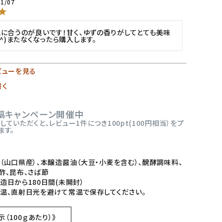
01/07
に合うのが良いです！甘く、ゆずの香りがしてとても美味
^⁠^⁠)またなくなったら購入します。
ビューを見る
書く
稿キャンペーン開催中
ていただくと、レビュー1件につき100pt(100円相当）をプ
ます。
（山口県産）、本醸造醤油（大豆・小麦を含む）、醗酵調味料、
酢、昆布、さば節
造日から180日間(未開封）
温、直射日光を避けて常温で保存してください。
（100ｇあたり）》