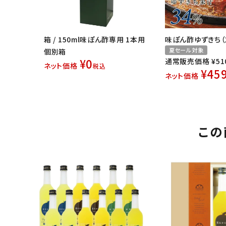
箱 / 150ml味ぽん酢専用 1本用
味ぽん酢ゆずきち（1
夏セール対象
個別箱
¥
0
通常販売価格
¥
51
ネット価格
税込
¥
45
ネット価格
この