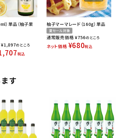
0ml）単品（柚子果
柚子マーマレード（160g）単品
夏セール対象
通常販売価格
¥
756
のところ
¥
680
¥
1,897
のところ
ネット価格
税込
1,707
税込
います