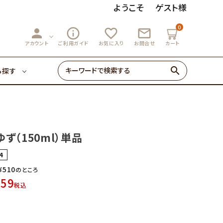
ようこそ
ゲスト様
0
person
info_outline
favorite_outline
mail_outline
3,000円～
マーマレード
アカウント
ご利用ガイド
お気に入り
お問合せ
カート
search
ら探す
ゼリー・あめ
3,000円～
マーマレード
初めての方へ
ず（150ml）単品
0円～
4
ゼリー・あめ
¥
510
のところ
459
税込
初めての方へ