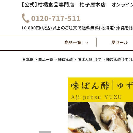
【公式】柑橘食品専門店 柚子屋本店 オンライ
0120-717-511
～1,000円
1,000
健康飲料
10,800円(税込)以上のご注文で送料無料(北海道・沖縄を除
商品一覧
夏セール
4,000円～
5,000
味ぽん酢
HOME
商品一覧
味ぽん酢
味ぽん酢-ゆず
味ぽん酢ゆず（1
～1,000円
1,000
健康飲料
ご飯のおとも(佃煮)
4,000円～
味ぽん酢
ご飯のおとも(佃煮)