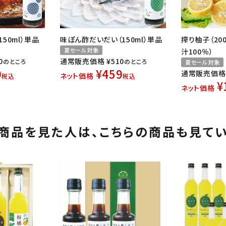
50ml）単品
味ぽん酢だいだい（150ml）単品
搾り柚子（20
夏セール対象
汁100％）
0
通常販売価格
¥
510
のところ
のところ
夏セール対象
9
¥
459
通常販売価格
ネット価格
税込
税込
¥
ネット価格
商品を見た人は、
こちらの商品も見て