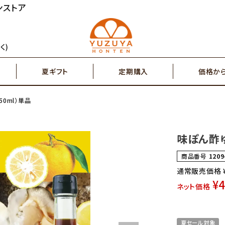
ンストア
円～
2,000円～
ジュース
ゆず茶・紅茶
く)
夏ギフト
定期購入
価格か
円～
7,000円～
搾り果汁100％
辛味調味料・塩
50ml）単品
円～
2,000円～
ジュース
ゆず茶・紅茶
その他特産品
ポスト投函商品
味ぽん酢ゆ
5,000円～
7,00
商品番号
1209
搾り果汁100％
辛味調味料・塩
通常販売価格
¥
ネット価格
その他特産品
ポスト投函商品
夏セール対象