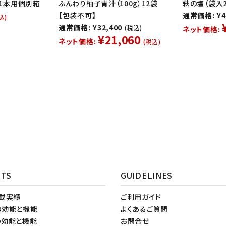
瓶 1本用個別箱
ふんわり柚子青汁（100g）12袋
萩の塩（袋入2
【包装不可】
通常価格: ¥4
込)
通常価格: ¥32,400
(税込)
ネット価格:
¥21,060
ネット価格:
(税込)
NTS
GUIDELINES
掲載実績
ご利用ガイド
の効能と機能
よくあるご質問
の効能と機能
お問合せ