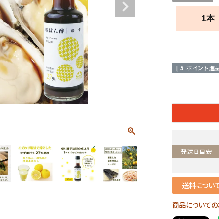
1本
[
5
ポイント進呈
発送日目安
送料につい
商品についての