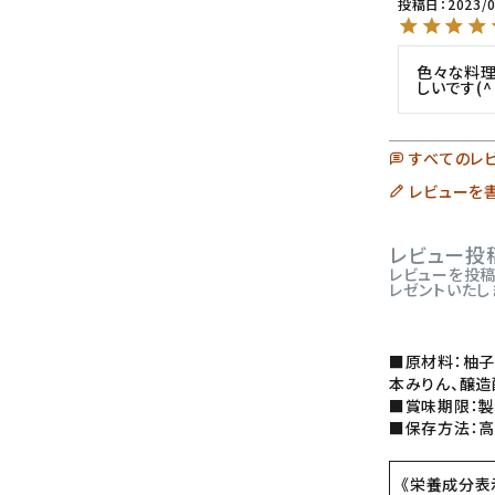
投稿日
2023/
色々な料理
しいです(⁠
すべてのレ
レビューを
レビュー投
レビューを投稿し
レゼントいたし
■原材料：柚子
本みりん、醸造
■賞味期限：製
■保存方法：高
《栄養成分表示