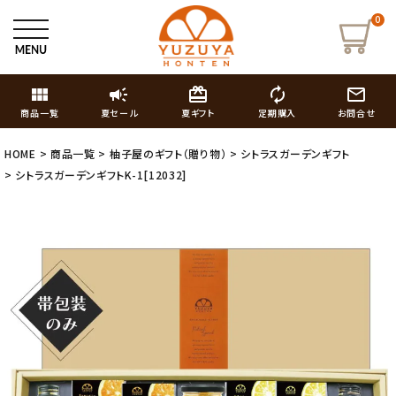
0
view_module
campaign
card_giftcard
autorenew
mail_outline
商品一覧
夏セール
夏ギフト
定期購入
お問合せ
HOME
商品一覧
柚子屋のギフト（贈り物）
シトラスガーデンギフト
シトラスガーデンギフトK-1[12032]