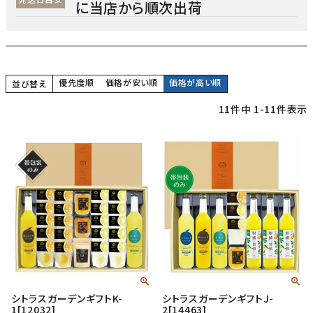
に当店から順次出荷
優先度順
価格が安い順
価格が高い順
並び替え
11
件中
1
-
11
件表示
シトラスガーデンギフトK-
シトラスガーデンギフトJ-
1[12032]
2[14463]