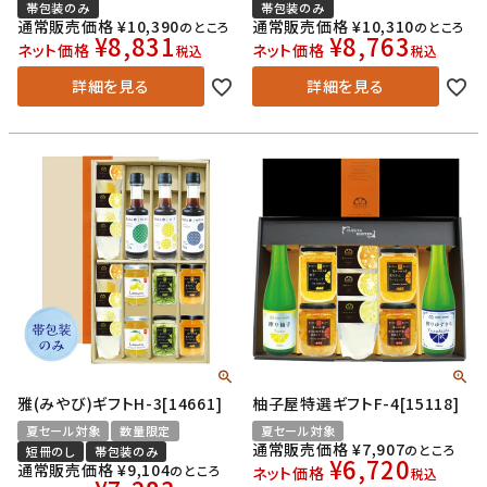
帯包装のみ
帯包装のみ
通常販売価格
¥
10,390
通常販売価格
¥
10,310
のところ
のところ
¥
8,831
¥
8,763
ネット価格
ネット価格
税込
税込
詳細を見る
詳細を見る
雅(みやび)ギフトH-3[14661]
柚子屋特選ギフトF-4[15118]
夏セール対象
数量限定
夏セール対象
通常販売価格
¥
7,907
のところ
短冊のし
帯包装のみ
¥
6,720
通常販売価格
¥
9,104
のところ
ネット価格
税込