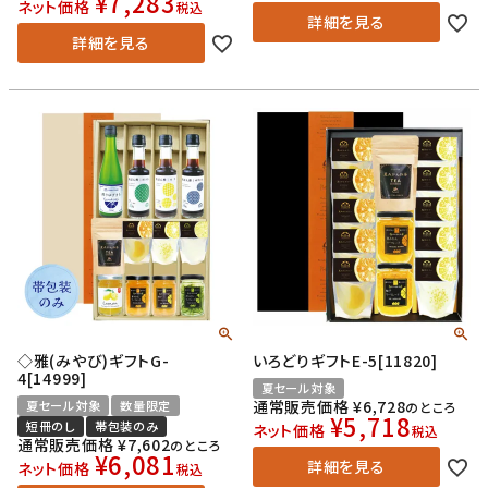
¥
7,283
ネット価格
税込
詳細を見る
詳細を見る
◇雅(みやび)ギフトG-
いろどりギフトE-5[11820]
4[14999]
夏セール対象
通常販売価格
¥
6,728
夏セール対象
数量限定
のところ
¥
5,718
短冊のし
帯包装のみ
ネット価格
税込
通常販売価格
¥
7,602
のところ
¥
6,081
詳細を見る
ネット価格
税込