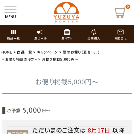
0
view_module
campaign
card_giftcard
autorenew
mail_outline
商品一覧
夏セール
夏ギフト
定期購入
お問合せ
HOME
商品一覧
キャンペーン
夏のお便り（夏セール）
お便り掲載のギフト
お便り掲載5,000円～
お便り掲載5,000円～
ただいまのご注文は
8月17日
以降
発送日目安