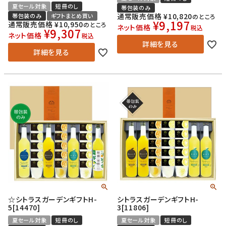
夏セール対象
短冊のし
帯包装のみ
通常販売価格
¥
10,820
帯包装のみ
ギフトまとめ買い
のところ
¥
9,197
通常販売価格
¥
10,950
のところ
ネット価格
税込
¥
9,307
ネット価格
税込
詳細を見る
詳細を見る
☆シトラスガーデンギフトH-
シトラスガーデンギフトH-
5[14470]
3[11806]
夏セール対象
短冊のし
夏セール対象
短冊のし