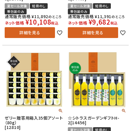
夏セール対象
短冊のし
夏セール対象
短冊のし
帯包装のみ
帯包装のみ
通常販売価格
¥
11,892
通常販売価格
¥
11,391
のところ
のところ
¥
10,108
¥
9,682
ネット価格
ネット価格
税込
税込
詳細を見る
詳細を見る
ゼリー贈答用箱入35個アソート
☆シトラスガーデンギフトH-
（80g）
2[14456]
[12810]
夏セール対象
短冊のし