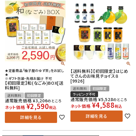
★定番商品「柚子屋のゆず茶」をお試し
【送料無料】【初回限定】はじめ
★
てさんのお味見チョイス８
※ギフト包装・先様お届け 不可
[9926]
【初回限定】和(なごみ)BOX[送
料無料]
送料無料
初回限定
ラッピング不可
送料無料
初回限定
通常販売価格
¥
5,528
のところ
通常販売価格
¥
3,206
のところ
¥
4,588
¥
2,590
ネット価格
税込
ネット価格
税込
詳細を見る
詳細を見る