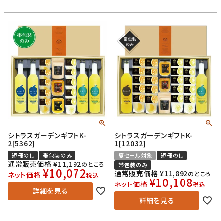
シトラスガーデンギフトK-
シトラスガーデンギフトK-
2[5362]
1[12032]
短冊のし
帯包装のみ
夏セール対象
短冊のし
通常販売価格
¥
11,192
のところ
帯包装のみ
¥
10,072
通常販売価格
¥
11,892
のところ
ネット価格
税込
¥
10,108
ネット価格
税込
詳細を見る
詳細を見る