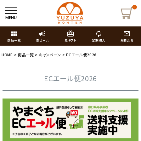
0
view_module
campaign
card_giftcard
autorenew
mail_outline
商品一覧
夏セール
夏ギフト
定期購入
お問合せ
HOME
商品一覧
キャンペーン
ECエール便2026
ECエール便2026