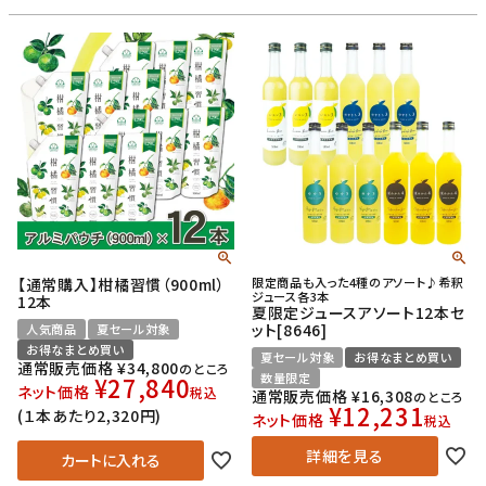
【通常購入】柑橘習慣（900ml）
限定商品も入った4種のアソート♪希釈
ジュース各3本
12本
夏限定ジュースアソート12本セ
ット[8646]
人気商品
夏セール対象
お得なまとめ買い
夏セール対象
お得なまとめ買い
通常販売価格
¥
34,800
のところ
数量限定
¥
27,840
ネット価格
税込
通常販売価格
¥
16,308
のところ
¥
12,231
(１本あたり2,320円)
ネット価格
税込
詳細を見る
カートに入れる