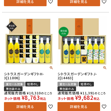
詳細を見る
詳細を見る
シトラスガーデンギフトH-
シトラスガーデンギフトJ-
3[11806]
2[14463]
夏セール対象
短冊のし
夏セール対象
短冊のし
帯包装のみ
帯包装のみ
通常販売価格
¥
10,310
通常販売価格
¥
11,391
のところ
のところ
¥
8,763
¥
9,682
ネット価格
ネット価格
税込
税込
詳細を見る
詳細を見る