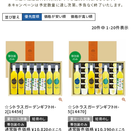
本キャンペーンは予定数量に達し次第、予告なく終了いたします。
優先度順
価格が安い順
価格が高い順
並び替え
20
件中
1
-
20
件表示
☆シトラスガーデンギフトH-
☆シトラスガーデンギフトH-
2[14456]
5[14470]
夏セール対象
短冊のし
夏セール対象
短冊のし
帯包装のみ
帯包装のみ
通常販売価格
¥
10,820
通常販売価格
¥
10,390
のところ
のところ