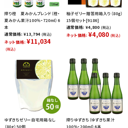
搾り橙 夏みかんブレンド（橙・
柚子ゼリー贈答用箱入り（80g）
夏みかん果汁100％・720ml）6
15個セット[9186]
本
通常価格: ¥4,800
(税込)
¥4,080
通常価格: ¥13,794
(税込)
ネット価格:
(税込)
¥11,034
ネット価格:
(税込)
ゆずきちゼリー自宅用箱なし
搾りゆずきち（ゆずきち果汁
（80g）50個
100％・200ml）6本