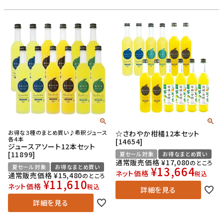
お得な３種のまとめ買い♪希釈ジュース
☆さわやか柑橘12本セット
各４本
[14654]
ジュースアソート12本セット
[11899]
夏セール対象
お得なまとめ買い
通常販売価格
¥
17,080
のところ
夏セール対象
お得なまとめ買い
¥
13,664
ネット価格
税込
通常販売価格
¥
15,480
のところ
¥
11,610
ネット価格
税込
詳細を見る
詳細を見る