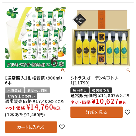
【通常購入】柑橘習慣（900ml）
シトラスガーデンギフトJ-
6本
1[11790]
人気商品
夏セール対象
短冊のし
帯包装のみ
通常販売価格
¥
11,807
のところ
お得なまとめ買い
¥
10,627
通常販売価格
¥
17,400
のところ
ネット価格
税込
¥
14,760
ネット価格
税込
詳細を見る
(１本あたり2,460円)
カートに入れる