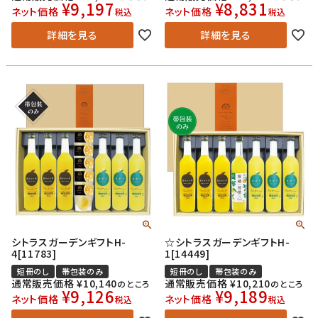
¥
9,197
¥
8,831
ネット価格
ネット価格
税込
税込
詳細を見る
詳細を見る
シトラスガーデンギフトH-
☆シトラスガーデンギフトH-
4[11783]
1[14449]
短冊のし
帯包装のみ
短冊のし
帯包装のみ
通常販売価格
¥
10,140
通常販売価格
¥
10,210
のところ
のところ
¥
9,126
¥
9,189
ネット価格
ネット価格
税込
税込