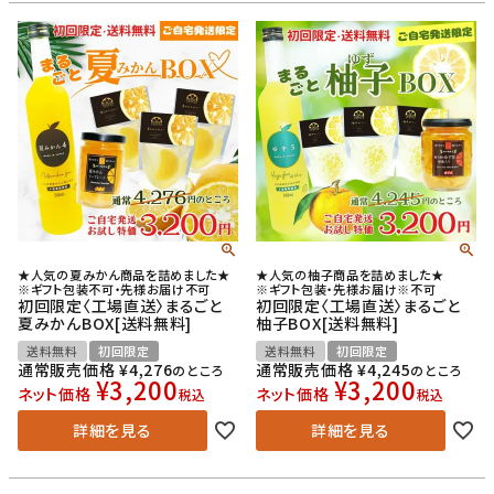
★人気の夏みかん商品を詰めました★
★人気の柚子商品を詰めました★
※ギフト包装不可・先様お届け不可
※ギフト包装・先様お届け※不可
初回限定〈工場直送〉まるごと
初回限定〈工場直送〉まるごと
夏みかんBOX[送料無料]
柚子BOX[送料無料]
送料無料
初回限定
送料無料
初回限定
通常販売価格
¥
4,276
通常販売価格
¥
4,245
のところ
のところ
¥
3,200
¥
3,200
ネット価格
ネット価格
税込
税込
詳細を見る
詳細を見る