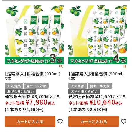
【通常購入】柑橘習慣（900ml）
【通常購入】柑橘習慣（900ml）
3本
4本
人気商品
夏セール対象
人気商品
夏セール対象
お得なまとめ買い
お得なまとめ買い
通常販売価格
¥
8,700
通常販売価格
¥
11,600
のところ
のところ
¥
7,980
¥
10,640
ネット価格
ネット価格
税込
税込
(１本あたり2,660円)
(１本あたり2,660円)
カートに入れる
カートに入れる