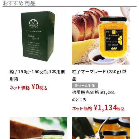
おすすめ商品
箱 / 150g・160ｇ瓶 1本用個
柚子マーマレード（280g）単
別箱
品
¥
0
夏セール対象
ネット価格
税込
通常販売価格
¥
1,261
のところ
¥
1,134
ネット価格
税込