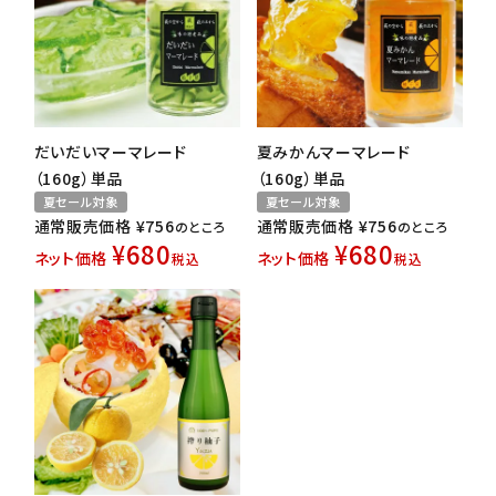
だいだいマーマレード
夏みかんマーマレード
（160g）単品
（160g）単品
夏セール対象
夏セール対象
通常販売価格
¥
756
通常販売価格
¥
756
のところ
のところ
¥
680
¥
680
ネット価格
ネット価格
税込
税込