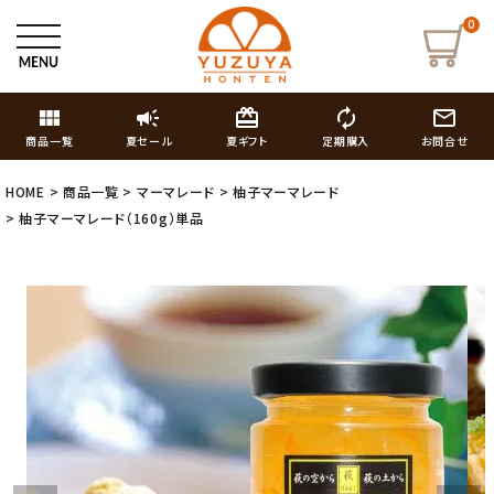
0
view_module
campaign
card_giftcard
autorenew
mail_outline
商品一覧
夏セール
夏ギフト
定期購入
お問合せ
HOME
商品一覧
マーマレード
柚子マーマレード
柚子マーマレード（160g）単品