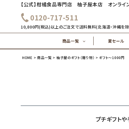
【公式】柑橘食品専門店 柚子屋本店 オンライ
0120-717-511
～1,000円
1,000
健康飲料
10,800円(税込)以上のご注文で送料無料(北海道・沖縄を除
商品一覧
夏セール
4,000円～
5,000
味ぽん酢
HOME
商品一覧
柚子屋のギフト（贈り物）
ギフト～1000円
～1,000円
1,000
健康飲料
ご飯のおとも(佃煮)
4,000円～
味ぽん酢
プチギフトや
ご飯のおとも(佃煮)