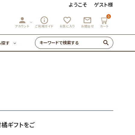
ようこそ
ゲスト様
0
person
info_outline
favorite_outline
mail_outline
3,000円～
マーマレード
アカウント
ご利用ガイド
お気に入り
お問合せ
カート
search
ら探す
ゼリー・あめ
3,000円～
マーマレード
初めての方へ
0円～
ゼリー・あめ
柑橘ギフトをご
初めての方へ