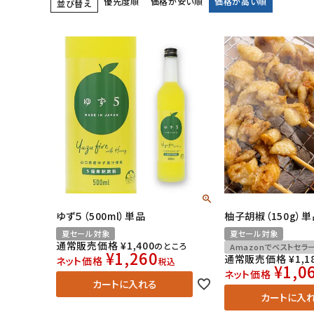
優先度順
価格が安い順
価格が高い順
並び替え
ゆず５（500ml）単品
柚子胡椒（150g）単
夏セール対象
夏セール対象
通常販売価格
¥
1,400
のところ
Amazonでベストセラ
¥
1,260
通常販売価格
¥
1,1
ネット価格
税込
¥
1,0
ネット価格
カートに入れる
カートに入