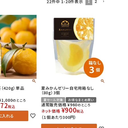
1
2
22
件中
1
-
20
件表示
（420g）単品
夏みかんゼリー自宅用箱なし
（80g）3個
¥
1,080
夏セール対象
お得なまとめ買い
のところ
972
通常販売価格
¥
960
のところ
税込
¥
900
ネット価格
税込
に入れる
（１個あたり300円）