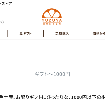
ンストア
円～
2,000円～
ジュース
ゆず茶・紅茶
く)
夏ギフト
定期購入
価格か
円～
7,000円～
搾り果汁100％
辛味調味料・塩
円～
2,000円～
ジュース
ゆず茶・紅茶
その他特産品
ポスト投函商品
5,000円～
7,00
ギフト～1000円
搾り果汁100％
辛味調味料・塩
手土産、お配りギフトにぴったりな、1000円以下の
その他特産品
ポスト投函商品