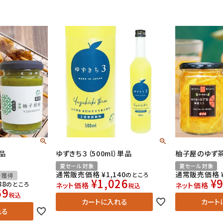
品
ゆずきち３（500ml）単品
柚子屋のゆず茶
夏セール対象
夏セール対象
通常販売価格
¥
1,140
通常販売価格
のところ
ー獲得
¥
1,026
¥
88
のところ
ネット価格
ネット価格
税込
69
税込
カートに入れる
カート
れる