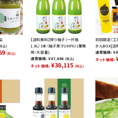
品
【送料無料】搾り柚子（一升瓶
初回限定〈工
1.8L）3本（柚子果汁100％）(業務
かんBOX[送
(税込)
69
用・大容量)
通常価格: ¥4
(税込)
通常価格: ¥47,646
(税込)
ネット価格:
¥38,115
ネット価格:
(税込)