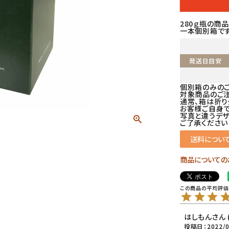
280ｇ瓶の商
一本個別箱です
発送日目安
個別箱のみのご
対象商品のご注
通常、箱は折
お客様ご自身で
写真と違うデザ
ご了承ください
送料につい
商品についての
はしもん
投稿日
2022/