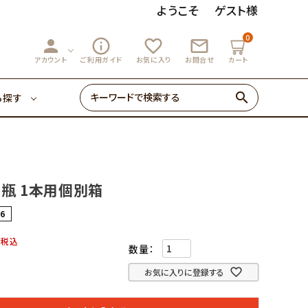
ようこそ
ゲスト様
0
person
info_outline
favorite_outline
mail_outline
3,000円～
マーマレード
アカウント
ご利用ガイド
お気に入り
お問合せ
カート
search
ら探す
ゼリー・あめ
3,000円～
マーマレード
初めての方へ
0ｇ瓶 1本用個別箱
0円～
6
ゼリー・あめ
0
税込
お気に入りに登録する
初めての方へ