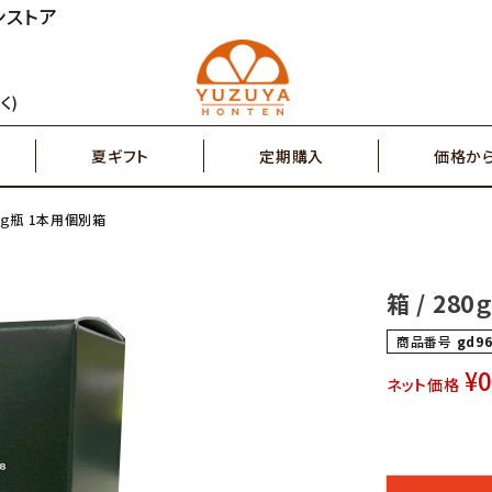
ンストア
円～
2,000円～
ジュース
ゆず茶・紅茶
く)
夏ギフト
定期購入
価格か
円～
7,000円～
搾り果汁100％
辛味調味料・塩
80ｇ瓶 1本用個別箱
円～
2,000円～
ジュース
ゆず茶・紅茶
その他特産品
ポスト投函商品
箱 / 28
5,000円～
7,00
商品番号
gd96
搾り果汁100％
辛味調味料・塩
¥
ネット価格
その他特産品
ポスト投函商品