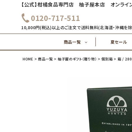
【公式】柑橘食品専門店 柚子屋本店 オンライ
0120-717-511
～1,000円
1,000
健康飲料
10,800円(税込)以上のご注文で送料無料(北海道・沖縄を除
商品一覧
夏セール
4,000円～
5,000
味ぽん酢
HOME
商品一覧
柚子屋のギフト（贈り物）
個別箱
箱 / 2
～1,000円
1,000
健康飲料
ご飯のおとも(佃煮)
4,000円～
味ぽん酢
ご飯のおとも(佃煮)