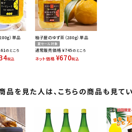
80g）単品
柚子屋のゆず茶（280g）単品
夏セール対象
261
通常販売価格
¥
745
のところ
のところ
34
¥
670
ネット価格
税込
税込
商品を見た人は、
こちらの商品も見て