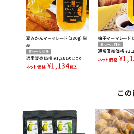
夏みかんマーマレード（280g）単
柚子マーマレード（2
夏セール対象
品
通常販売価格
¥
1,
夏セール対象
¥
1,1
通常販売価格
¥
1,261
のところ
ネット価格
¥
1,134
ネット価格
税込
この