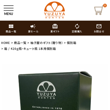
0
view_module
campaign
card_giftcard
autorenew
mail_outline
商品一覧
夏セール
夏ギフト
定期購入
お問合せ
HOME
商品一覧
柚子屋のギフト（贈り物）
個別箱
箱 / 420ｇ瓶・キュート瓶 1本用個別箱