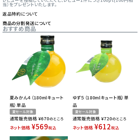
レビューを投稿していただくと、レビュー1件につき100pt(100円相
当）をプレゼントいたします。
返品特約について
商品の分割発送について
おすすめ商品
夏みかん４（180mlキュート
ゆず５（180mlキュート瓶）単
瓶）単品
品
夏セール対象
夏セール対象
通常販売価格
¥
670
通常販売価格
¥
720
のところ
のところ
¥
569
¥
612
ネット価格
ネット価格
税込
税込