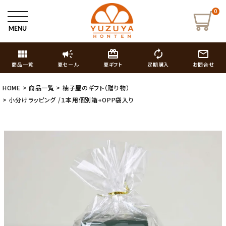
0
view_module
campaign
card_giftcard
autorenew
mail_outline
商品一覧
夏セール
夏ギフト
定期購入
お問合せ
HOME
商品一覧
柚子屋のギフト（贈り物）
小分けラッピング /１本用個別箱+OPP袋入り