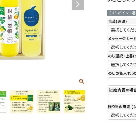
[
43
ポイント進
包装
(必須)
メッセージカー
のし選択・上書
(
のしの名入れ（
（出産内祝の場
贈り物の用途 (