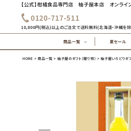
【公式】柑橘食品専門店 柚子屋本店 オンライ
0120-717-511
～1,000円
1,000
健康飲料
10,800円(税込)以上のご注文で送料無料(北海道・沖縄を除
商品一覧
夏セール
4,000円～
5,000
味ぽん酢
HOME
商品一覧
柚子屋のギフト（贈り物）
柚子屋いろどりギ
～1,000円
1,000
健康飲料
ご飯のおとも(佃煮)
4,000円～
味ぽん酢
ご飯のおとも(佃煮)