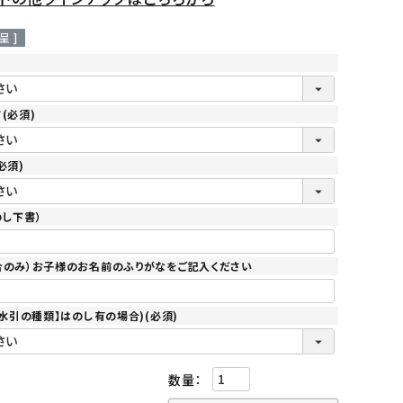
呈 ]
ド
(必須)
必須)
のし下書）
合のみ）お子様のお名前のふりがなをご記入ください
【水引の種類】はのし有の場合)
(必須)