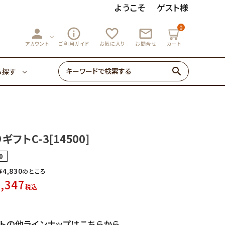
ようこそ
ゲスト様
0
person
info_outline
favorite_outline
mail_outline
3,000円～
マーマレード
アカウント
ご利用ガイド
お気に入り
お問合せ
カート
search
ら探す
ゼリー・あめ
3,000円～
マーマレード
初めての方へ
フトC-3[14500]
0円～
0
ゼリー・あめ
¥
4,830
のところ
,347
税込
初めての方へ
トの他ラインナップはこちらから