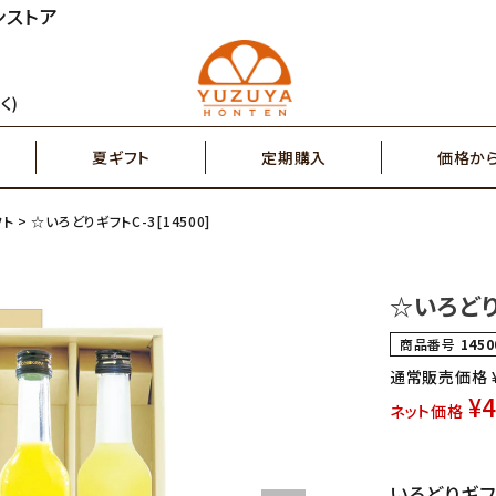
ンストア
円～
2,000円～
ジュース
ゆず茶・紅茶
く)
夏ギフト
定期購入
価格か
円～
7,000円～
搾り果汁100％
辛味調味料・塩
フト
☆いろどりギフトC-3[14500]
円～
2,000円～
ジュース
ゆず茶・紅茶
その他特産品
ポスト投函商品
☆いろどりギ
5,000円～
7,00
商品番号
1450
搾り果汁100％
辛味調味料・塩
通常販売価格
¥
4
ネット価格
その他特産品
ポスト投函商品
いろどりギフ