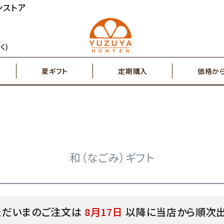
ンストア
円～
2,000円～
ジュース
ゆず茶・紅茶
く)
夏ギフト
定期購入
価格か
円～
7,000円～
搾り果汁100％
辛味調味料・塩
円～
2,000円～
ジュース
ゆず茶・紅茶
その他特産品
ポスト投函商品
5,000円～
7,00
和（なごみ）ギフト
搾り果汁100％
辛味調味料・塩
ただいまのご注文は
8月17日
以降に当店から順次
その他特産品
ポスト投函商品