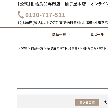
【公式】柑橘食品専門店 柚子屋本店 オンライ
0120-717-511
～1,000円
1,000
健康飲料
10,800円(税込)以上のご注文で送料無料(北海道・沖縄を除
商品一覧
夏セール
4,000円～
5,000
味ぽん酢
HOME
商品一覧
柚子屋のギフト（贈り物）
和（なごみ）ギフト
～1,000円
1,000
健康飲料
ご飯のおとも(佃煮)
4,000円～
味ぽん酢
ご飯のおとも(佃煮)
発送日目安