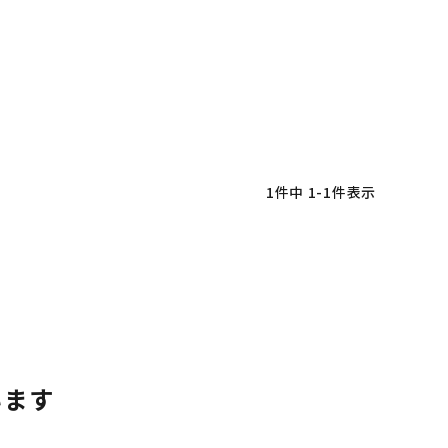
1
件中
1
-
1
件表示
います