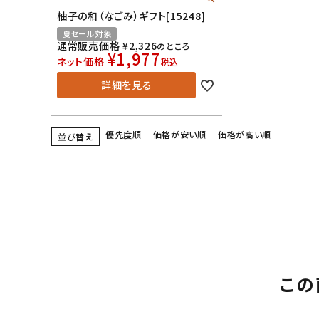
柚子の和（なごみ）ギフト[15248]
夏セール対象
通常販売価格
¥
2,326
のところ
¥
1,977
ネット価格
税込
詳細を見る
優先度順
価格が安い順
価格が高い順
並び替え
この