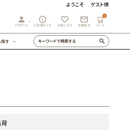
ようこそ
ゲスト様
0
person
info_outline
favorite_outline
mail_outline
3,000円～
マーマレード
アカウント
ご利用ガイド
お気に入り
お問合せ
カート
search
ら探す
ゼリー・あめ
3,000円～
マーマレード
初めての方へ
0円～
ゼリー・あめ
出荷
初めての方へ