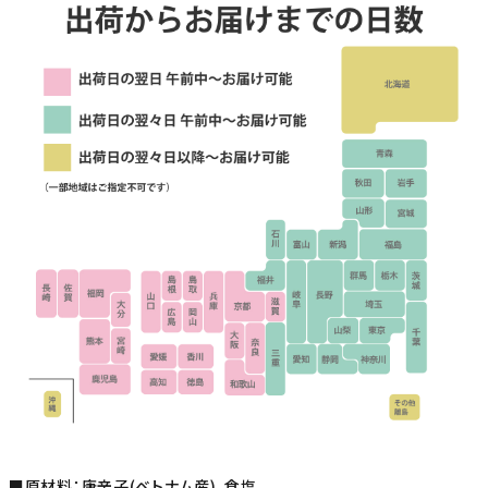
■原材料：唐辛子(ベトナム産)、食塩