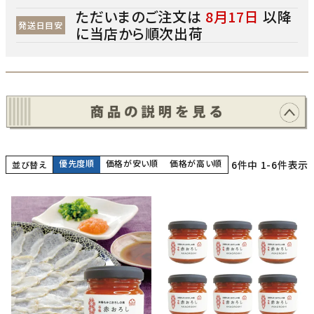
ただいまのご注文は
8月17日
以降
発送日目安
に当店から順次出荷
優先度順
価格が安い順
価格が高い順
6
件中
1
-
6
件表示
並び替え