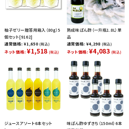
柚子ゼリー贈答用箱入（80g）5
熟成味ぽん酢（一升瓶1.8L）単
個セット[9162]
品
通常価格: ¥1,650
通常価格: ¥4,298
(税込)
(税込)
¥1,518
¥4,083
ネット価格:
ネット価格:
(税込)
(税込)
ジュースアソート6本セット
味ぽん酢ゆずきち（150ml）6本