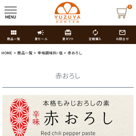
0
view_module
campaign
card_giftcard
autorenew
mail_outline
商品一覧
夏セール
夏ギフト
定期購入
お問合せ
HOME
商品一覧
辛味調味料・塩
赤おろし
赤おろし