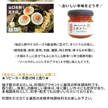
・味ぽん酢やマヨネーズや醤油等に混ぜて、オリジナルの味に。
・鍋物各種、焼物、揚物、刺身、麺類、和え物等、様々なお料理に。
・大根おろしに混ぜてもみじおろしも簡単！！(辛さ調節可能)
・ソースやドレッシングのアクセントや隠し味にもどうぞ。
【赤おろし（本格もみじおろしの素）】
★リピーター多数の味と香り★
柚子屋の赤おろしは、料理のアクセントに最高の辛味調味料です。
香り良し、味良しの美味しい薬味は、味に厳しい方々にも定評があり、
本格調味料として、料亭・割烹でもお使いいただいております。
料理を引き立てる最高の本格辛味調味料をお楽しみ下さい。