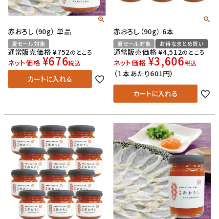
赤おろし（90g） 単品
赤おろし（90g） 6本
夏セール対象
夏セール対象
お得なまとめ買い
通常販売価格
¥
752
通常販売価格
¥
4,512
のところ
のところ
¥
676
¥
3,606
ネット価格
ネット価格
税込
税込
（１本あたり601円）
カートに入れる
カートに入れる