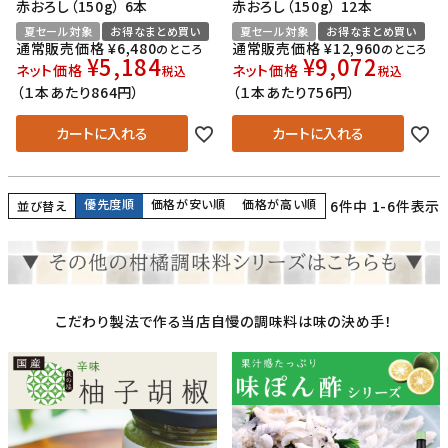
赤おろし（150g） 6本
赤おろし（150g） 12本
夏セール対象
お得なまとめ買い
夏セール対象
お得なまとめ買い
通常販売価格
¥
6,480
通常販売価格
¥
12,960
のところ
のところ
¥
5,184
¥
9,072
ネット価格
ネット価格
税込
税込
（１本あたり864円）
（１本あたり756円）
カートに入れる
カートに入れる
優先度順
価格が安い順
価格が高い順
6
件中
1
-
6
件表示
並び替え
こだわり製法で作る当店自慢の調味料は味の決め手！