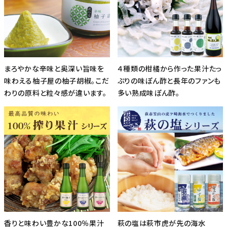
まろやかな辛味と奥深い旨味を
４種類の柑橘から作った果汁たっ
味わえる柚子屋の柚子胡椒。こだ
ぷりの味ぽん酢と長年のファンも
わりの原料と粒々感が違います。
多い熟成味ぽん酢。
香りと味わい豊かな100％果汁
萩の塩は萩市虎が先の海水