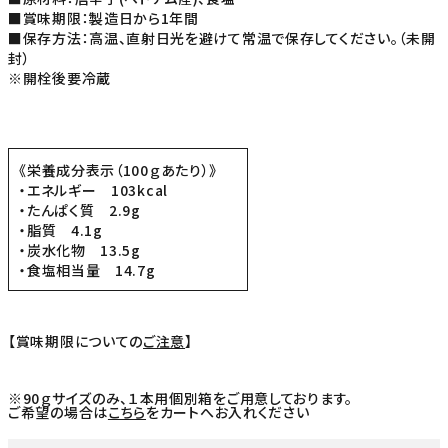
■賞味期限：製造日から1年間
■保存方法：高温、直射日光を避けて常温で保存してください。（未開
封）
※開栓後要冷蔵
《栄養成分表示（100ｇあたり）》
・エネルギー 103kcal
・たんぱく質 2.9g
・脂質 4.1g
・炭水化物 13.5g
・食塩相当量 14.7g
【賞味期限についての
ご注意
】
※90ｇサイズのみ、１本用個別箱をご用意しております。
ご希望の場合は
こちら
をカートへお入れください