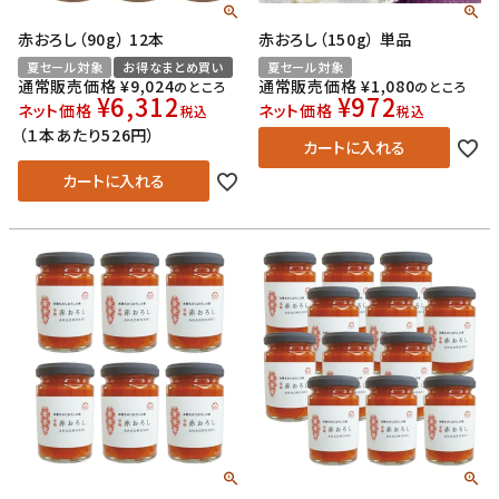
赤おろし（90g） 12本
赤おろし（150g） 単品
夏セール対象
お得なまとめ買い
夏セール対象
通常販売価格
¥
9,024
通常販売価格
¥
1,080
のところ
のところ
¥
6,312
¥
972
ネット価格
ネット価格
税込
税込
（１本あたり526円）
カートに入れる
カートに入れる